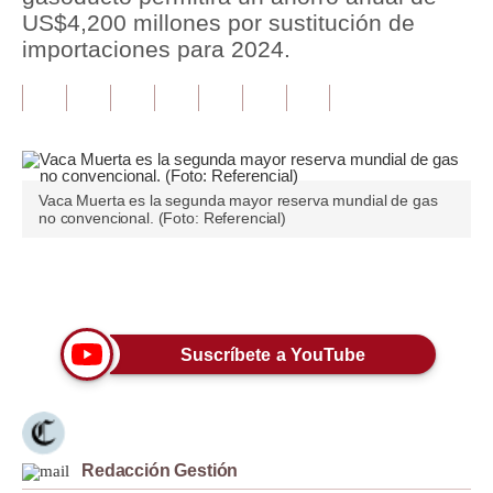
US$4,200 millones por sustitución de
Tu Dinero
importaciones para 2024.
Finanzas Personales
Inmobiliarias
Plus G
Vaca Muerta es la segunda mayor reserva mundial de gas
Opinión
no convencional. (Foto: Referencial)
Editorial
Únete a nuestro canal
Pregunta de hoy
Blogs
Suscríbete a YouTube
Tendencias
Lujo
Redacción Gestión
Viajes