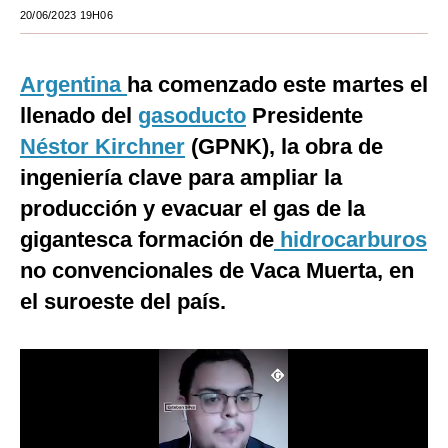
20/06/2023 19H06
Moda
Estilos
Argentina
ha comenzado este martes el
Mundo
llenado del
gasoducto
Presidente
Néstor Kirchner
(GPNK), la obra de
EEUU
ingeniería clave para ampliar la
México
producción y evacuar el gas de la
España
gigantesca formación de
hidrocarburos
no convencionales de Vaca Muerta, en
Internacional
el suroeste del país.
Tecnología
Club del Suscriptor
Mix
G de Gestión