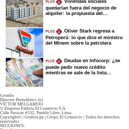
Viviendas sociales
PLUS
G
quedarían fuera del negocio de
alquiler: la propuesta del
gobierno
Oliver Stark regresa a
PLUS
G
Petroperú: lo que dice el ministro
del Minem sobre la petrolera
Deudas en Infocorp: ¿se
PLUS
G
puede pedir nuevo crédito
mientras se sale de la lista
negra?
Gestión
Director Periodístico (e)
VÍCTOR MELGAREJO
© Empresa Editora El Comercio S.A.
Calle Paracas #532, Pueblo Libre, Lima.
Copyright© | Gestion.pe | Grupo El Comercio | Todos los derechos
reservados
SECCIONES: