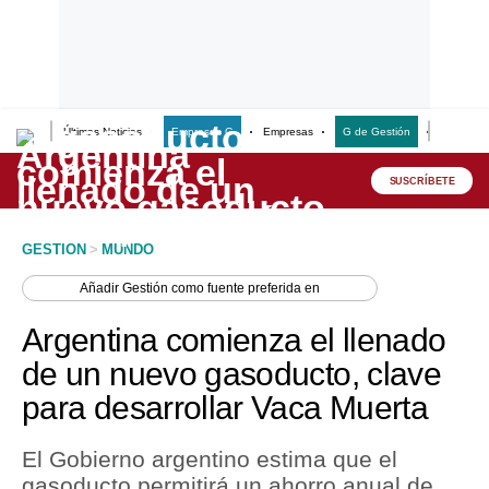
Últimas Noticias
Empresas G
Empresas
G de Gestión
Finanzas
Lo último
Peru Quiosco
SUSCRÍBETE
Portada
GESTION
>
MUNDO
Empresas
Añadir
Gestión
como fuente preferida en
Management & Empleo
Argentina comienza el llenado
Economía
de un nuevo gasoducto, clave
para desarrollar Vaca Muerta
Mercados
Perú
El Gobierno argentino estima que el
gasoducto permitirá un ahorro anual de
Política