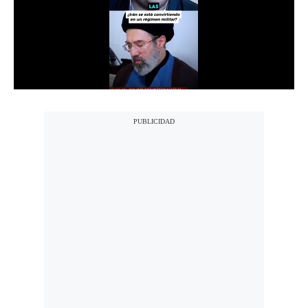
Notas Contratadas
Podcast
Gestión TV
Videos
Fotogalerías
gestion.pe
¿quiénes
Somos?
Términos
Y
Condiciones
Política
De
Privacidad