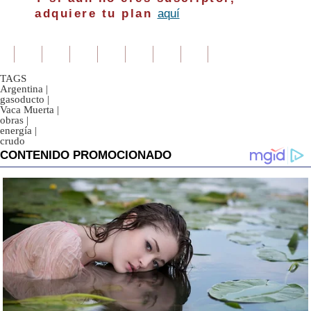
adquiere tu plan
aquí
TAGS
Argentina
|
gasoducto
|
Vaca Muerta
|
obras
|
energía
|
crudo