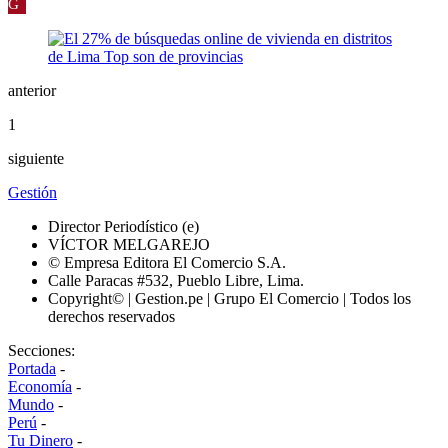
G
anterior
1
siguiente
Gestión
Director Periodístico (e)
VÍCTOR MELGAREJO
© Empresa Editora El Comercio S.A.
Calle Paracas #532, Pueblo Libre, Lima.
Copyright© | Gestion.pe | Grupo El Comercio | Todos los
derechos reservados
Secciones:
Portada
-
Economía
-
Mundo
-
Perú
-
Tu Dinero
-