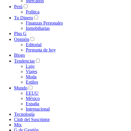
Mercados
Perú
Política
Tu Dinero
Finanzas Personales
Inmobiliarias
Plus G
Opinión
Editorial
Pregunta de hoy
Blogs
Tendencias
Lujo
Viajes
Moda
Estilos
Mundo
EEUU
México
España
Internacional
Tecnología
Club del Suscriptor
Mix
G de Gestión