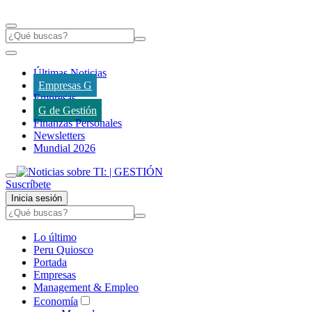
Últimas Noticias
Empresas G
Empresas
G de Gestión
Finanzas Personales
Newsletters
Mundial 2026
Suscríbete
Inicia sesión
Lo último
Peru Quiosco
Portada
Empresas
Management & Empleo
Economía