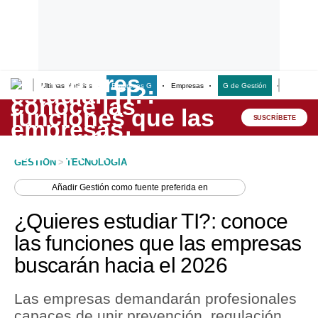
Últimas Noticias
Empresas G
Empresas
G de Gestión
Finanzas
Lo último
Peru Quiosco
SUSCRÍBETE
Portada
GESTION
>
TECNOLOGIA
Empresas
Añadir
Gestión
como fuente preferida en
Management & Empleo
¿Quieres estudiar TI?: conoce
Economía
las funciones que las empresas
buscarán hacia el 2026
Mercados
Perú
Las empresas demandarán profesionales
capaces de unir prevención, regulación,
Política