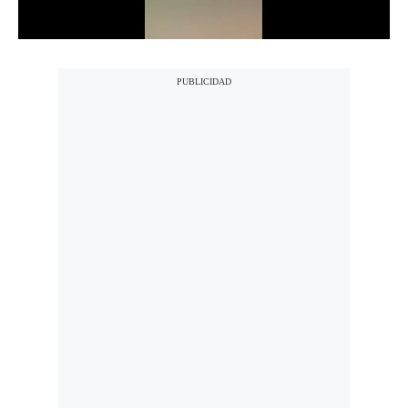
Notas Contratadas
Podcast
Gestión TV
Videos
Fotogalerías
gestion.pe
¿quiénes
Somos?
Términos
Y
Condiciones
Política
De
Privacidad