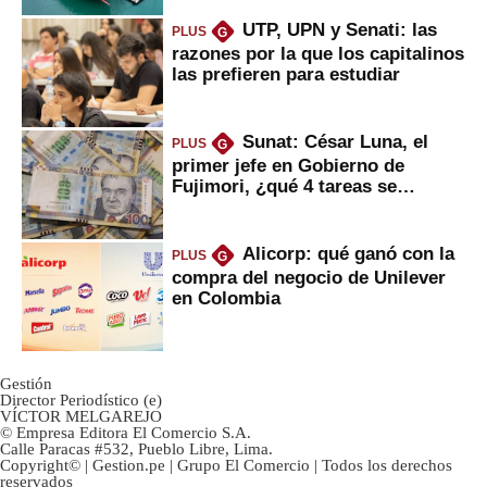
UTP, UPN y Senati: las
PLUS
G
razones por la que los capitalinos
las prefieren para estudiar
Sunat: César Luna, el
PLUS
G
primer jefe en Gobierno de
Fujimori, ¿qué 4 tareas se
marcan urgentes?
Alicorp: qué ganó con la
PLUS
G
compra del negocio de Unilever
en Colombia
Gestión
Director Periodístico (e)
VÍCTOR MELGAREJO
© Empresa Editora El Comercio S.A.
Calle Paracas #532, Pueblo Libre, Lima.
Copyright© | Gestion.pe | Grupo El Comercio | Todos los derechos
reservados