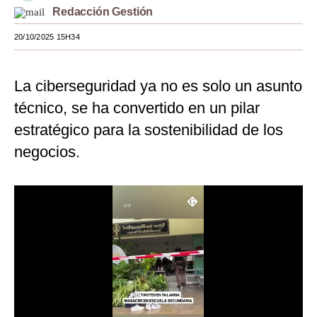
Redacción Gestión
Moda
20/10/2025 15H34
Estilos
Mundo
La ciberseguridad ya no es solo un asunto
técnico, se ha convertido en un pilar
EEUU
estratégico para la sostenibilidad de los
México
negocios.
España
Internacional
Tecnología
Club del Suscriptor
Mix
G de Gestión