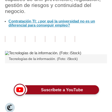
gestión de riesgos y continuidad del
Tu Dinero
negocio.
Finanzas Personales
Contratación TI: ¿por qué la universidad no es un
diferencial para conseguir empleo?
Inmobiliarias
Plus G
Opinión
Tecnologías de la información. (Foto: iStock)
Editorial
Pregunta de hoy
Únete a nuestro canal
Blogs
Tendencias
Suscríbete a YouTube
Lujo
Viajes