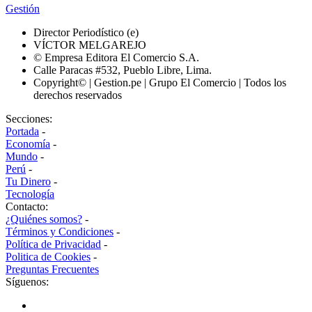
Gestión
Director Periodístico (e)
VÍCTOR MELGAREJO
© Empresa Editora El Comercio S.A.
Calle Paracas #532, Pueblo Libre, Lima.
Copyright© | Gestion.pe | Grupo El Comercio | Todos los
derechos reservados
Secciones:
Portada
-
Economía
-
Mundo
-
Perú
-
Tu Dinero
-
Tecnología
Contacto:
¿Quiénes somos?
-
Términos y Condiciones
-
Política de Privacidad
-
Politica de Cookies
-
Preguntas Frecuentes
Síguenos: