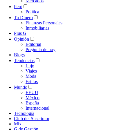
Mercados
Perú
Política
Tu Dinero
Finanzas Personales
Inmobiliarias
Plus G
Opinión
Editorial
Pregunta de hoy
Blogs
Tendencias
Lujo
Viajes
Moda
Estilos
Mundo
EEUU
México
España
Internacional
Tecnología
Club del Suscriptor
Mix
G de Gestión