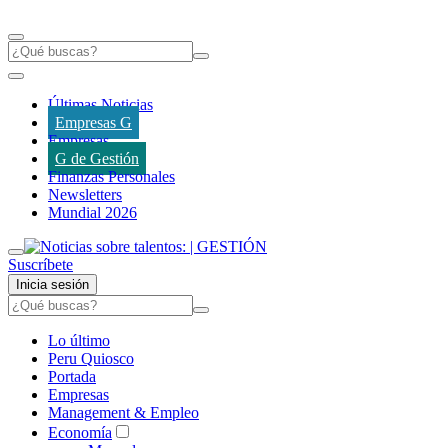
Últimas Noticias
Empresas G
Empresas
G de Gestión
Finanzas Personales
Newsletters
Mundial 2026
Suscríbete
Inicia sesión
Lo último
Peru Quiosco
Portada
Empresas
Management & Empleo
Economía