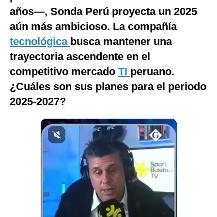
años—, Sonda Perú proyecta un 2025
Notas Contratadas
aún más ambicioso. La compañía
Podcast
tecnológica
busca mantener una
Gestión TV
trayectoria ascendente en el
Videos
competitivo mercado
TI
peruano.
¿Cuáles son sus planes para el periodo
Fotogalerías
2025-2027?
gestion.pe
¿quiénes
Somos?
Términos
Y
Condiciones
Política
De
Privacidad