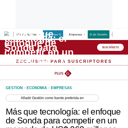
Últimas Noticias
Empresas G
Empresas
G de Gestión
Finanzas
Lo último
Peru Quiosco
SUSCRÍBETE
Portada
EXCLUSIVO PARA SUSCRIPTORES
Empresas
PLUS
G
Management & Empleo
GESTION
>
ECONOMIA
>
EMPRESAS
Economía
Añadir
Gestión
como fuente preferida en
Mercados
Más que tecnología: el enfoque
Perú
de Sonda para competir en un
Política