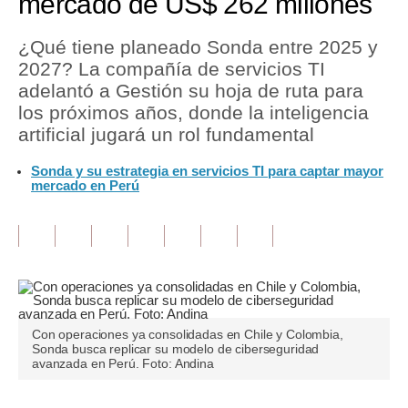
mercado de US$ 262 millones
Tu Dinero
¿Qué tiene planeado Sonda entre 2025 y
2027? La compañía de servicios TI
Finanzas Personales
adelantó a Gestión su hoja de ruta para
Inmobiliarias
los próximos años, donde la inteligencia
artificial jugará un rol fundamental
Plus G
Sonda y su estrategia en servicios TI para captar mayor
Opinión
mercado en Perú
Editorial
Pregunta de hoy
Blogs
Tendencias
Con operaciones ya consolidadas en Chile y Colombia,
Sonda busca replicar su modelo de ciberseguridad
Lujo
avanzada en Perú. Foto: Andina
Viajes