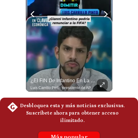
Politica
De
Cookies
Preguntas
Frecuentes
NOTICIAS DE ÚLTIMA HORA: EE.UU. Se Queda Sin Misiles En Medio Oriente
¿El FIN De Infantino En La FIFA? El Grave Pronóstico Sobre Su Renuncia | #EnClaveEconómica
NOTICIAS DE ÚLTIMA HORA: 1️⃣ EE.UU.: Habría gastado casi el 80% de sus misiles más avanzados (THAAD), un factor clave en las decisiones de Donald Trump frente a Irán. 2️⃣ Argentina y Brasil: Tensión diplomática escala; Brasil solicita el regreso del embajador argentino tras fuertes declaraciones de Javier Milei. 3️⃣ México: Asesinan al influencer César Gastélum a balazos durante una transmisión en vivo en Culiacán, Sinaloa. 4️⃣ Alemania: Ataque con dron explosivo obliga a suspender el aeropuerto de Leipzig, punto logístico clave de la OTAN para enviar material a Ucrania. ¿Qué noticia te parece la más impactante del día? ¡Te leo en los comentarios! 👇 #EEUU #JavierMilei #CesarGastelum #Alemania #Noticias #UltimaHora #NoticiasDelDia 🚀 ¿Quieres entender el mundo sin ruido? Únete a nuestra comunidad y forma parte del cambio. #GestiónNewsroomLive #NoticiasGlobales #AnálisisGeopolítico #EconomíaMundial #IA #Geopolítica #LatinosEnUSA #NoticiasEnEspañol 👉 Suscríbete y activa la campana para no perderte nuestro análisis diario. 🌎 Síguenos en nuestras redes sociales: 📌 Web oficial: https://gestion.pe/mundo/ 📌 LinkedIn: http://bit.ly/3HYIET0 📌 X (Twitter): http://bit.ly/4noZtX9 📌 TikTok: http://bit.ly/4evB6TO
Luis Carrillo Pinto, presidente de APEMD pronostica meses muy difíciles para Infantino y sostiene que una mayor presión de la UEFA, junto con nuevas investigaciones periodísticas, podría llevarlo a dimitir. También menciona renuncias internas y acusaciones de que el proyecto fue impulsado por una sola persona. #GianniInfantino #FIFA #UEFA #LuisCarrilloPinto #APEMD #Futbol #NoticiasDeportivas #Mundial #Shorts 👉 Suscríbete y activa la campana para no perderte nuestro análisis diario. 🌎 Síguenos en nuestras redes sociales: 📌 Web oficial: https://gestion.pe/mundo/ 📌 LinkedIn: http://bit.ly/3HYIET0 📌 X (Twitter): http://bit.ly/4noZtX9 📌 TikTok: http://bit.ly/4evB6TO