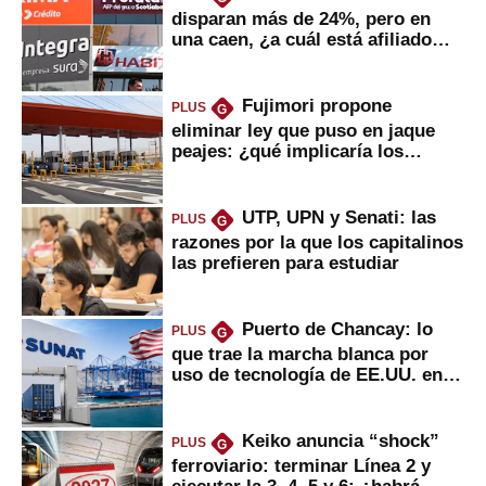
disparan más de 24%, pero en
una caen, ¿a cuál está afiliado
usted?
Fujimori propone
PLUS
G
eliminar ley que puso en jaque
peajes: ¿qué implicaría los
usuarios?
UTP, UPN y Senati: las
PLUS
G
razones por la que los capitalinos
las prefieren para estudiar
Puerto de Chancay: lo
PLUS
G
que trae la marcha blanca por
uso de tecnología de EE.UU. en
mercancías
Keiko anuncia “shock”
PLUS
G
ferroviario: terminar Línea 2 y
ejecutar la 3, 4, 5 y 6; ¿habrá