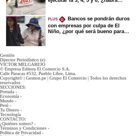
avances?
Bancos se pondrán duros
PLUS
G
con empresas por culpa de El
Niño, ¿por qué será bueno para
ahorristas?
Gestión
Director Periodístico (e)
VÍCTOR MELGAREJO
© Empresa Editora El Comercio S.A.
Calle Paracas #532, Pueblo Libre, Lima.
Copyright© | Gestion.pe | Grupo El Comercio | Todos los derechos
reservados
SECCIONES:
Portada
-
Economía
-
Mundo
-
Perú
-
Tu Dinero
-
Tecnología
CONTACTO:
¿Quiénes somos?
-
Términos y Condiciones
-
Política de Privacidad
-