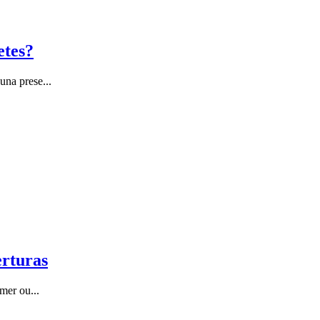
etes?
una prese...
erturas
mer ou...