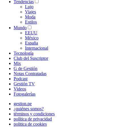
Tendencias
Lujo
Viajes
Moda
Estilos
Mundo
EEUU
México
España
Internacional
Tecnología
Club del Suscriptor
Mix
G de Gestión
Notas Contratadas
Podcast
Gestión TV
Videos
Fotogalerías
gestion.pe
¿quiénes somos?
términos y condiciones
política de privacidad
politica de cookies