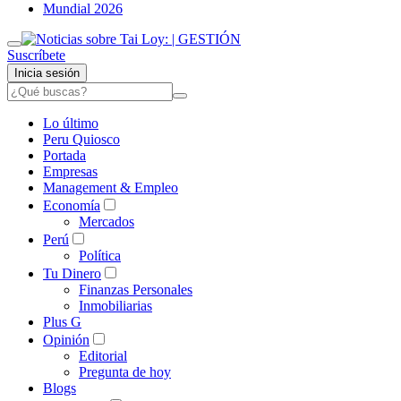
Mundial 2026
Suscríbete
Inicia sesión
Lo último
Peru Quiosco
Portada
Empresas
Management & Empleo
Economía
Mercados
Perú
Política
Tu Dinero
Finanzas Personales
Inmobiliarias
Plus G
Opinión
Editorial
Pregunta de hoy
Blogs