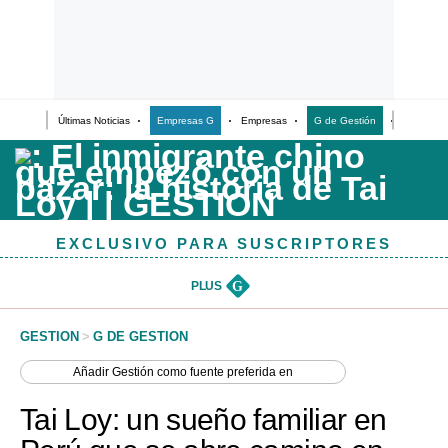
Últimas Noticias
Empresas G
Empresas
G de Gestión
Finanzas
Últimas Noticias
Casos de Estudio
Columnistas
EXCLUSIVO PARA SUSCRIPTORES
Infografías
Lifestyle
PLUS
G
Reportaje
GESTION
>
G DE GESTION
Añadir
Gestión
como fuente preferida en
Tai Loy: un sueño familiar en