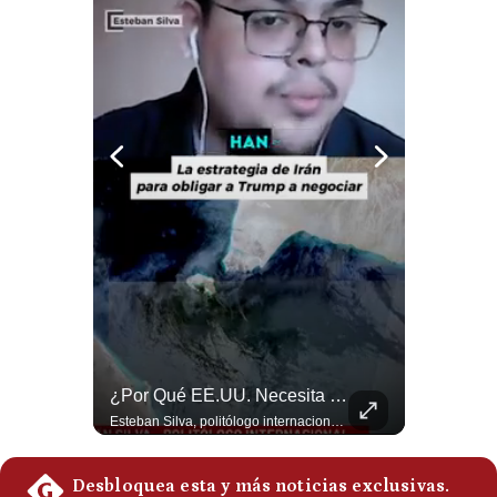
Felipe VI Se Reúne Con De La Espriella Antes De La Investidura | Gestión Mundo
¿Por Qué EE.UU. Necesita Desesperadamente Al Golfo? | Gestión Mundo
El rey Felipe VI de España llegó a Cali para reunirse con el presidente electo de Colombia, Abelardo de la Espriella, horas antes de su histórica investidura presidencial. Un encuentro clave que refuerza las relaciones diplomáticas y bilaterales entre ambas naciones antes de la ceremonia oficial. ¿Qué opinas sobre el papel diplomático de España en la política latinoamericana? #FelipeVI #DeLaEspriella #Colombia #Espana #PoliticaInternacional #Shorts 👉 Suscríbete y activa la campana para no perderte nuestro análisis diario. 🌎 Síguenos en nuestras redes sociales: 📌 Web oficial: https://gestion.pe/mundo/ 📌 LinkedIn: http://bit.ly/3HYIET0 📌 X (Twitter): http://bit.ly/4noZtX9 📌 TikTok: http://bit.ly/4evB6TO
Esteban Silva, politólogo internacional, explica que Estados Unidos necesita el apoyo territorial y marítimo de sus aliados del Golfo para operar cerca de Irán. Según su análisis, Teherán busca amenazar su estabilidad energética y económica para que estos gobiernos presionen a Washington y lo obliguen a negociar. #Iran #EEUU #Geopolitica #NoticiasInternacionales #Shorts 👉 Suscríbete y activa la campana para no perderte nuestro análisis diario. 🌎 Síguenos en nuestras redes sociales: 📌 Web oficial: https://gestion.pe/mundo/ 📌 LinkedIn: http://bit.ly/3HYIET0 📌 X (Twitter): http://bit.ly/4noZtX9 📌 TikTok: http://bit.ly/4evB6TO