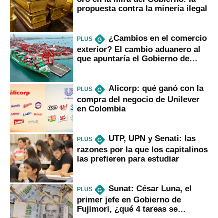
propuesta contra la minería ilegal
¿Cambios en el comercio
PLUS
G
exterior? El cambio aduanero al
que apuntaría el Gobierno de
Fujimori
Alicorp: qué ganó con la
PLUS
G
compra del negocio de Unilever
en Colombia
UTP, UPN y Senati: las
PLUS
G
razones por la que los capitalinos
las prefieren para estudiar
Sunat: César Luna, el
PLUS
G
primer jefe en Gobierno de
Fujimori, ¿qué 4 tareas se
marcan urgentes?