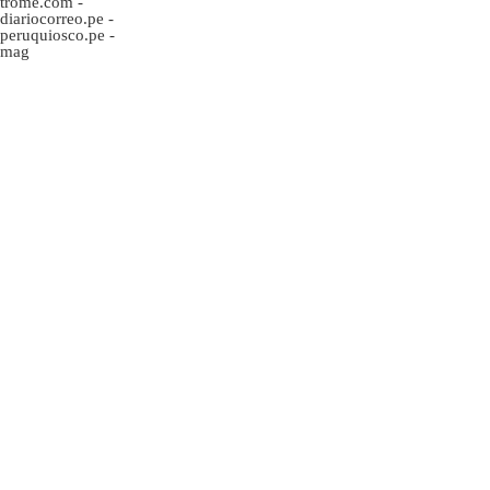
trome.com
-
diariocorreo.pe
-
peruquiosco.pe
-
mag