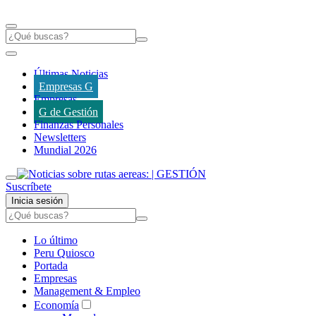
Últimas Noticias
Empresas G
Empresas
G de Gestión
Finanzas Personales
Newsletters
Mundial 2026
Suscríbete
Inicia sesión
Lo último
Peru Quiosco
Portada
Empresas
Management & Empleo
Economía