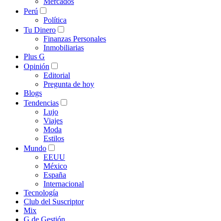
Mercados
Perú
Política
Tu Dinero
Finanzas Personales
Inmobiliarias
Plus G
Opinión
Editorial
Pregunta de hoy
Blogs
Tendencias
Lujo
Viajes
Moda
Estilos
Mundo
EEUU
México
España
Internacional
Tecnología
Club del Suscriptor
Mix
G de Gestión