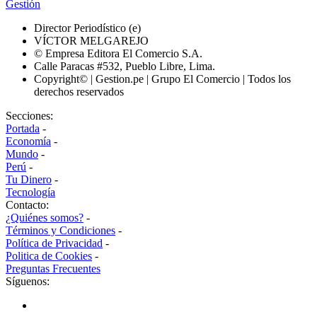
Gestión
Director Periodístico (e)
VÍCTOR MELGAREJO
© Empresa Editora El Comercio S.A.
Calle Paracas #532, Pueblo Libre, Lima.
Copyright© | Gestion.pe | Grupo El Comercio | Todos los
derechos reservados
Secciones:
Portada
-
Economía
-
Mundo
-
Perú
-
Tu Dinero
-
Tecnología
Contacto:
¿Quiénes somos?
-
Términos y Condiciones
-
Política de Privacidad
-
Politica de Cookies
-
Preguntas Frecuentes
Síguenos: