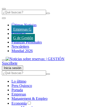
Últimas Noticias
Empresas G
Empresas
G de Gestión
Finanzas Personales
Newsletters
Mundial 2026
Suscríbete
Inicia sesión
Lo último
Peru Quiosco
Portada
Empresas
Management & Empleo
Economía