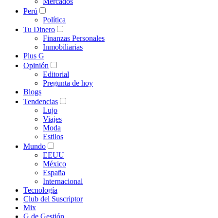
Mercados
Perú
Política
Tu Dinero
Finanzas Personales
Inmobiliarias
Plus G
Opinión
Editorial
Pregunta de hoy
Blogs
Tendencias
Lujo
Viajes
Moda
Estilos
Mundo
EEUU
México
España
Internacional
Tecnología
Club del Suscriptor
Mix
G de Gestión