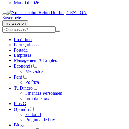
Mundial 2026
Suscríbete
Inicia sesión
Lo último
Peru Quiosco
Portada
Empresas
Management & Empleo
Economía
Mercados
Perú
Política
Tu Dinero
Finanzas Personales
Inmobiliarias
Plus G
Opinión
Editorial
Pregunta de hoy
Blogs