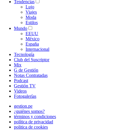
Tendencias
Lujo
Viajes
Moda
Estilos
Mundo
EEUU
México
España
Internacional
Tecnología
Club del Suscriptor
Mix
G de Gestión
Notas Contratadas
Podcast
Gestión TV
Videos
Fotogalerías
gestion.pe
¿quiénes somos?
términos y condiciones
política de privacidad
politica de cookies