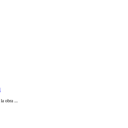
ú
a obra ...