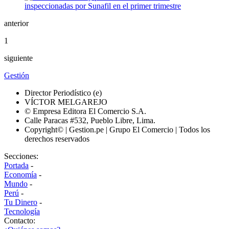
anterior
1
siguiente
Gestión
Director Periodístico (e)
VÍCTOR MELGAREJO
© Empresa Editora El Comercio S.A.
Calle Paracas #532, Pueblo Libre, Lima.
Copyright© | Gestion.pe | Grupo El Comercio | Todos los
derechos reservados
Secciones:
Portada
-
Economía
-
Mundo
-
Perú
-
Tu Dinero
-
Tecnología
Contacto: