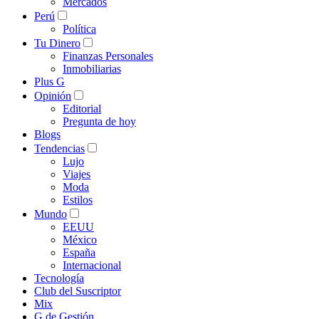
Mercados
Perú
Política
Tu Dinero
Finanzas Personales
Inmobiliarias
Plus G
Opinión
Editorial
Pregunta de hoy
Blogs
Tendencias
Lujo
Viajes
Moda
Estilos
Mundo
EEUU
México
España
Internacional
Tecnología
Club del Suscriptor
Mix
G de Gestión