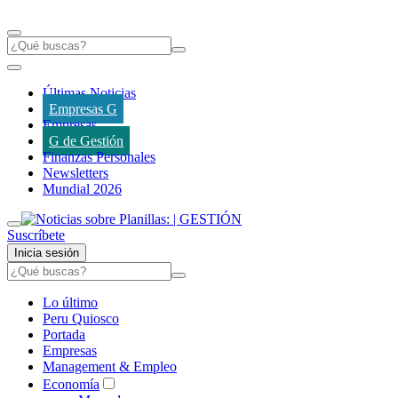
Últimas Noticias
Empresas G
Empresas
G de Gestión
Finanzas Personales
Newsletters
Mundial 2026
Suscríbete
Inicia sesión
Lo último
Peru Quiosco
Portada
Empresas
Management & Empleo
Economía