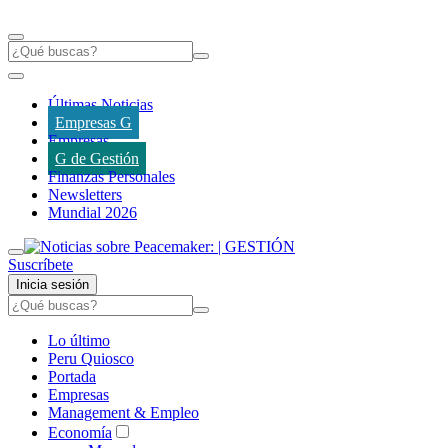
Últimas Noticias
Empresas G
Empresas
G de Gestión
Finanzas Personales
Newsletters
Mundial 2026
Suscríbete
Inicia sesión
Lo último
Peru Quiosco
Portada
Empresas
Management & Empleo
Economía