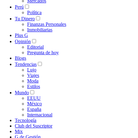
Mercados
Perú
Política
Tu Dinero
Finanzas Personales
Inmobiliarias
Plus G
Opinión
Editorial
Pregunta de hoy
Blogs
Tendencias
Lujo
Viajes
Moda
Estilos
Mundo
EEUU
México
España
Internacional
Tecnología
Club del Suscriptor
Mix
G de Gestión