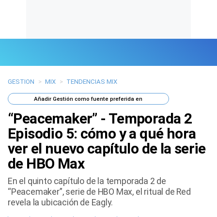
GESTION
>
MIX
>
TENDENCIAS MIX
Últimas Noticias
Añadir
Gestión
como fuente preferida en
Mi Bolsillo
“Peacemaker” - Temporada 2
Respuestas
Episodio 5: cómo y a qué hora
ver el nuevo capítulo de la serie
Gente
de HBO Max
Vida Laboral
En el quinto capítulo de la temporada 2 de
“Peacemaker”, serie de HBO Max, el ritual de Red
Tendencias Mix
revela la ubicación de Eagly.
Sports