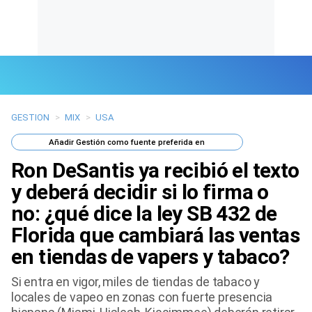
GESTION
>
MIX
>
USA
Últimas Noticias
Añadir
Gestión
como fuente preferida en
Mi Bolsillo
Ron DeSantis ya recibió el texto
Respuestas
y deberá decidir si lo firma o
no: ¿qué dice la ley SB 432 de
Gente
Florida que cambiará las ventas
Vida Laboral
en tiendas de vapers y tabaco?
Tendencias Mix
Si entra en vigor, miles de tiendas de tabaco y
locales de vapeo en zonas con fuerte presencia
Sports