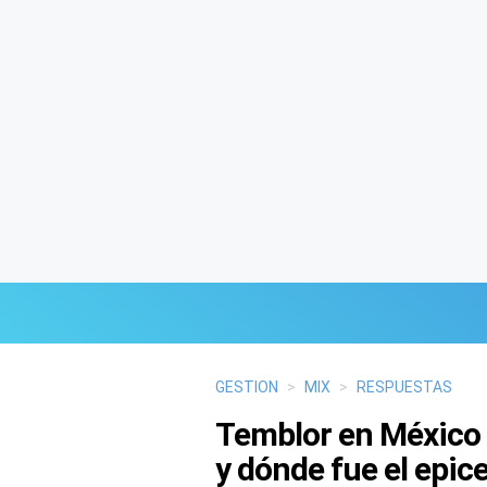
Últimas Noticias
GESTION
>
MIX
>
RESPUESTAS
Temblor en México 
Mi Bolsillo
y dónde fue el epic
Respuestas