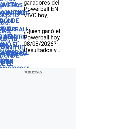
ganadores del
Powerball EN
VIVO hoy,
08/08/2026 - mira
los resultados del
¿Quién ganó el
sorteo de $856
Powerball hoy,
millones
08/08/2026?
Resultados y
números
ganadores del
jackpot de $856
millones en EE.UU.