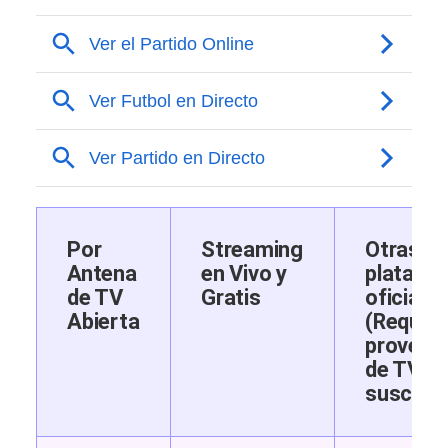
Por
Streaming
Otras
Antena
en Vivo y
platafo
de TV
Gratis
oficiale
Abierta
(Requie
proveed
de TV o
suscripc