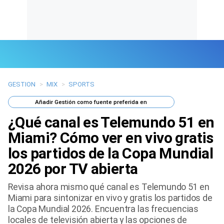
GESTION
>
MIX
>
SPORTS
Últimas Noticias
Añadir
Gestión
como fuente preferida en
Mi Bolsillo
¿Qué canal es Telemundo 51 en
Respuestas
Miami? Cómo ver en vivo gratis
los partidos de la Copa Mundial
Gente
2026 por TV abierta
Vida Laboral
Revisa ahora mismo qué canal es Telemundo 51 en
Miami para sintonizar en vivo y gratis los partidos de
Tendencias Mix
la Copa Mundial 2026. Encuentra las frecuencias
locales de televisión abierta y las opciones de
Sports