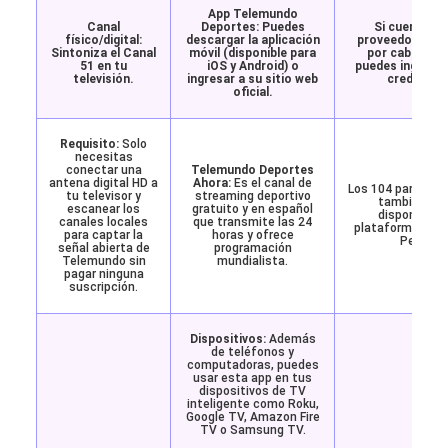
App Telemundo
Canal
Deportes:
Puedes
Si cuentas c
físico/digital:
descargar la aplicación
proveedor de te
Sintoniza el
Canal
móvil (disponible para
por cable o sa
51
en tu
iOS y Android) o
puedes ingresar
televisión.
ingresar a su sitio web
credencial
oficial.
Requisito:
Solo
necesitas
conectar una
Telemundo Deportes
antena digital HD a
Ahora:
Es el canal de
Los 104 partidos 
tu televisor y
streaming deportivo
también est
escanear los
gratuito y en español
disponibles 
canales locales
que transmite las 24
plataforma de s
para captar la
horas y ofrece
Peacock
señal abierta de
programación
Telemundo sin
mundialista.
pagar ninguna
suscripción.
Dispositivos:
Además
de teléfonos y
computadoras, puedes
usar esta app en tus
dispositivos de TV
inteligente como Roku,
Google TV, Amazon Fire
TV o Samsung TV.