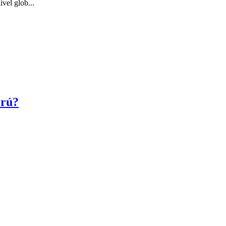
vel glob...
erú?