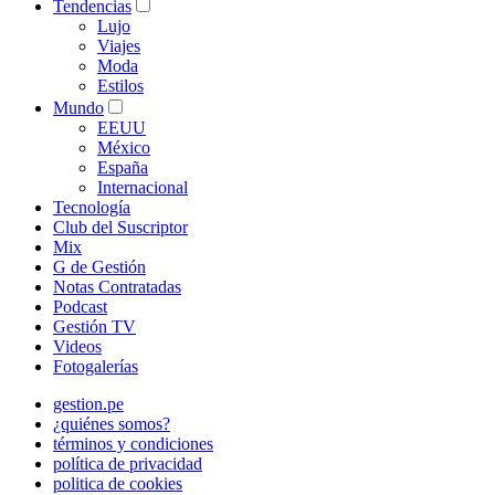
Tendencias
Lujo
Viajes
Moda
Estilos
Mundo
EEUU
México
España
Internacional
Tecnología
Club del Suscriptor
Mix
G de Gestión
Notas Contratadas
Podcast
Gestión TV
Videos
Fotogalerías
gestion.pe
¿quiénes somos?
términos y condiciones
política de privacidad
politica de cookies