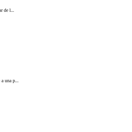
 de l...
a una p...