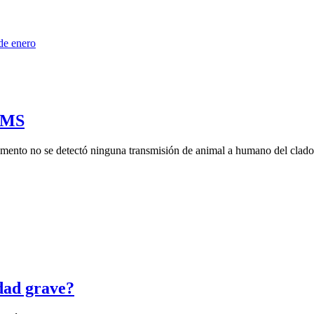
 OMS
ento no se detectó ninguna transmisión de animal a humano del clado
dad grave?