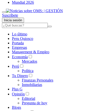
Mundial 2026
Suscríbete
Inicia sesión
Lo último
Peru Quiosco
Portada
Empresas
Management & Empleo
Economía
Mercados
Perú
Política
Tu Dinero
Finanzas Personales
Inmobiliarias
Plus G
Opinión
Editorial
Pregunta de hoy
Blogs