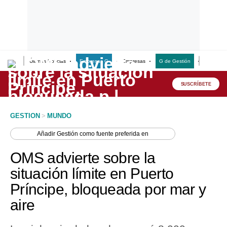
Últimas Noticias
Empresas G
Empresas
G de Gestión
Finanzas
Lo último
Peru Quiosco
SUSCRÍBETE
Portada
GESTION
>
MUNDO
Empresas
Añadir
Gestión
como fuente preferida en
Management & Empleo
OMS advierte sobre la
Economía
situación límite en Puerto
Príncipe, bloqueada por mar y
Mercados
aire
Perú
Política