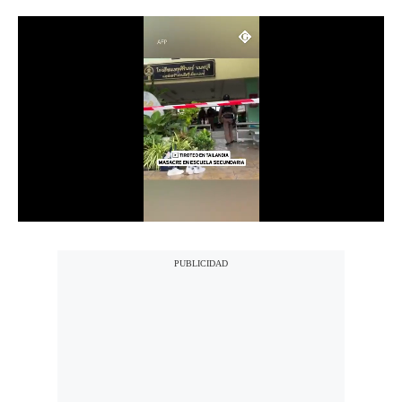
Notas Contratadas
Podcast
Gestión TV
Videos
Fotogalerías
gestion.pe
¿quiénes
Somos?
Términos
Y
Condiciones
Política
De
Privacidad