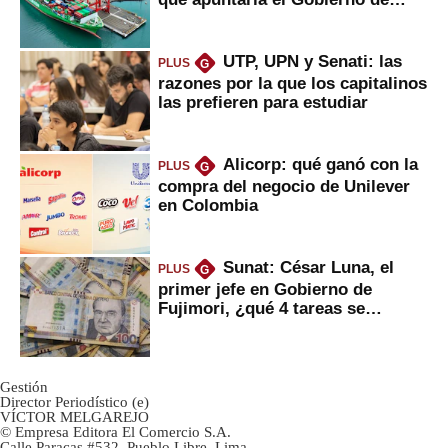
Fujimori
UTP, UPN y Senati: las
PLUS
G
razones por la que los capitalinos
las prefieren para estudiar
Alicorp: qué ganó con la
PLUS
G
compra del negocio de Unilever
en Colombia
Sunat: César Luna, el
PLUS
G
primer jefe en Gobierno de
Fujimori, ¿qué 4 tareas se
marcan urgentes?
Gestión
Director Periodístico (e)
VÍCTOR MELGAREJO
© Empresa Editora El Comercio S.A.
Calle Paracas #532, Pueblo Libre, Lima.