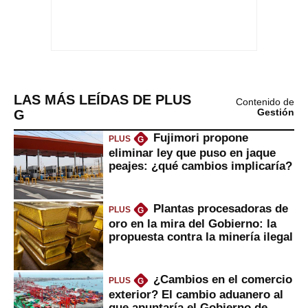
LAS MÁS LEÍDAS DE PLUS
Contenido de
G
Gestión
Fujimori propone
PLUS
G
eliminar ley que puso en jaque
peajes: ¿qué cambios implicaría?
Plantas procesadoras de
PLUS
G
oro en la mira del Gobierno: la
propuesta contra la minería ilegal
¿Cambios en el comercio
PLUS
G
exterior? El cambio aduanero al
que apuntaría el Gobierno de