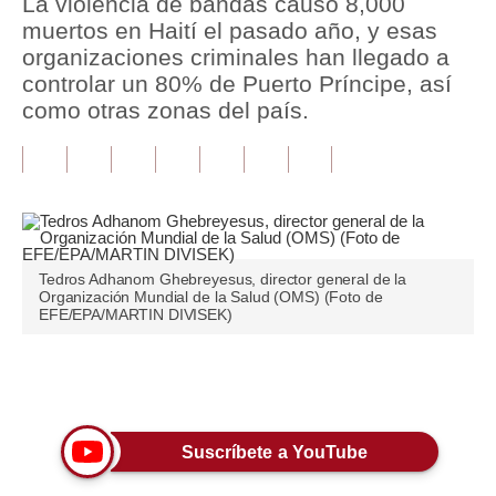
La violencia de bandas causó 8,000
muertos en Haití el pasado año, y esas
Tu Dinero
organizaciones criminales han llegado a
controlar un 80% de Puerto Príncipe, así
Finanzas Personales
como otras zonas del país.
Inmobiliarias
Plus G
Opinión
Editorial
Tedros Adhanom Ghebreyesus, director general de la
Organización Mundial de la Salud (OMS) (Foto de
Pregunta de hoy
EFE/EPA/MARTIN DIVISEK)
Blogs
Únete a nuestro canal
Tendencias
Lujo
Suscríbete a YouTube
Viajes