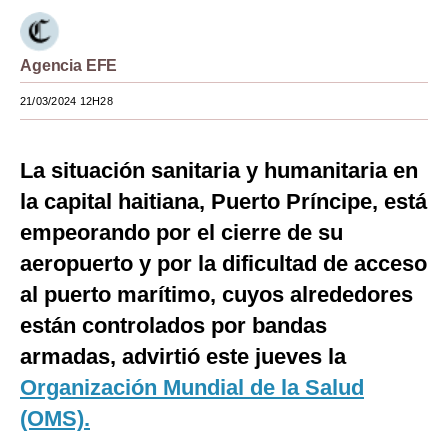
Moda
Agencia EFE
Estilos
21/03/2024 12H28
Mundo
EEUU
La situación sanitaria y humanitaria en
México
la capital haitiana, Puerto Príncipe, está
empeorando por el cierre de su
España
aeropuerto y por la dificultad de acceso
Internacional
al puerto marítimo, cuyos alrededores
Tecnología
están controlados por bandas
Club del Suscriptor
armadas, advirtió este jueves la
Organización Mundial de la Salud
Mix
(OMS).
G de Gestión