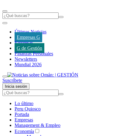
Últimas Noticias
Empresas G
Empresas
G de Gestión
Finanzas Personales
Newsletters
Mundial 2026
Suscríbete
Inicia sesión
Lo último
Peru Quiosco
Portada
Empresas
Management & Empleo
Economía