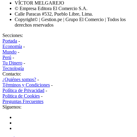
VÍCTOR MELGAREJO
© Empresa Editora El Comercio S.A.
Calle Paracas #532, Pueblo Libre, Lima.
Copyright© | Gestion.pe | Grupo El Comercio | Todos los
derechos reservados
Secciones:
Portada
-
Economía
-
Mundo
-
Perú
-
Tu Dinero
-
Tecnología
Contacto:
¿Quiénes somos?
-
Términos y Condiciones
-
Política de Privacidad
-
Politica de Cookies
-
Preguntas Frecuentes
Síguenos: