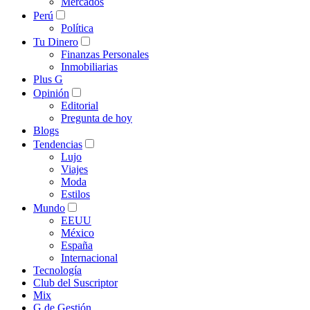
Mercados
Perú
Política
Tu Dinero
Finanzas Personales
Inmobiliarias
Plus G
Opinión
Editorial
Pregunta de hoy
Blogs
Tendencias
Lujo
Viajes
Moda
Estilos
Mundo
EEUU
México
España
Internacional
Tecnología
Club del Suscriptor
Mix
G de Gestión