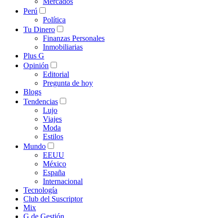
Mercados
Perú
Política
Tu Dinero
Finanzas Personales
Inmobiliarias
Plus G
Opinión
Editorial
Pregunta de hoy
Blogs
Tendencias
Lujo
Viajes
Moda
Estilos
Mundo
EEUU
México
España
Internacional
Tecnología
Club del Suscriptor
Mix
G de Gestión