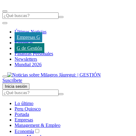
Últimas Noticias
Empresas G
Empresas
G de Gestión
Finanzas Personales
Newsletters
Mundial 2026
Suscríbete
Inicia sesión
Lo último
Peru Quiosco
Portada
Empresas
Management & Empleo
Economía