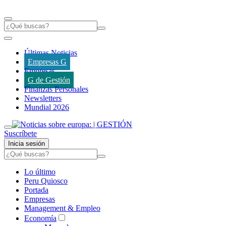
Últimas Noticias
Empresas G
Empresas
G de Gestión
Finanzas Personales
Newsletters
Mundial 2026
Suscríbete
Inicia sesión
Lo último
Peru Quiosco
Portada
Empresas
Management & Empleo
Economía