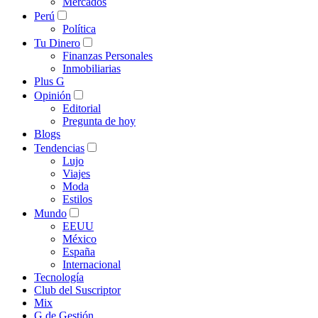
Mercados
Perú
Política
Tu Dinero
Finanzas Personales
Inmobiliarias
Plus G
Opinión
Editorial
Pregunta de hoy
Blogs
Tendencias
Lujo
Viajes
Moda
Estilos
Mundo
EEUU
México
España
Internacional
Tecnología
Club del Suscriptor
Mix
G de Gestión