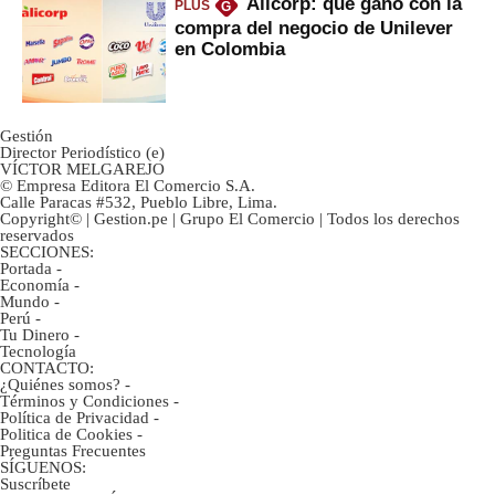
Alicorp: qué ganó con la
PLUS
G
compra del negocio de Unilever
en Colombia
Gestión
Director Periodístico (e)
VÍCTOR MELGAREJO
© Empresa Editora El Comercio S.A.
Calle Paracas #532, Pueblo Libre, Lima.
Copyright© | Gestion.pe | Grupo El Comercio | Todos los derechos
reservados
SECCIONES:
Portada
-
Economía
-
Mundo
-
Perú
-
Tu Dinero
-
Tecnología
CONTACTO:
¿Quiénes somos?
-
Términos y Condiciones
-
Política de Privacidad
-
Politica de Cookies
-
Preguntas Frecuentes
SÍGUENOS:
Suscríbete