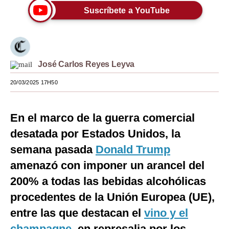
Suscríbete a YouTube
Moda
Estilos
Mundo
José Carlos Reyes Leyva
EEUU
20/03/2025 17H50
México
En el marco de la guerra comercial
España
desatada por Estados Unidos, la
Internacional
semana pasada
Donald Trump
Tecnología
amenazó con imponer un arancel del
Club del Suscriptor
200% a todas las bebidas alcohólicas
procedentes de la Unión Europea (UE),
Mix
entre las que destacan el
vino y el
G de Gestión
champagne
, en represalia por los