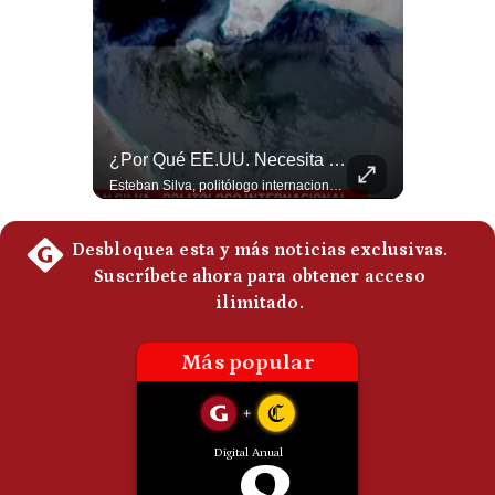
Politica
De
Cookies
Preguntas
Frecuentes
Tragedia En Tailandia: Joven De 14 Años Ataca A Su Familia Y Colegio | Gestión Mundo
¿Por Qué EE.UU. Necesita Desesperadamente Al Golfo? | Gestión Mundo
Un adolescente de 14 años mató a sus abuelos y luego atacó su colegio de secundaria en Tailandia, dejando cinco fallecidos adicionales y más de 30 heridos antes de quitarse la vida. Según las autoridades y el primer ministro Anutin Charnvirakul, el hecho habría sido motivado por estrés académico extremo. El suceso reabre el debate sobre la alta posesión de armas de fuego en el país asiático. #Tailandia #Noticias #UltimaHora #NoticiasInternacionales #Shorts 👉 Suscríbete y activa la campana para no perderte nuestro análisis diario. 🌎 Síguenos en nuestras redes sociales: 📌 Web oficial: https://gestion.pe/mundo/ 📌 LinkedIn: http://bit.ly/3HYIET0 📌 X (Twitter): http://bit.ly/4noZtX9 📌 TikTok: http://bit.ly/4evB6TO
Esteban Silva, politólogo internacional, explica que Estados Unidos necesita el apoyo territorial y marítimo de sus aliados del Golfo para operar cerca de Irán. Según su análisis, Teherán busca amenazar su estabilidad energética y económica para que estos gobiernos presionen a Washington y lo obliguen a negociar. #Iran #EEUU #Geopolitica #NoticiasInternacionales #Shorts 👉 Suscríbete y activa la campana para no perderte nuestro análisis diario. 🌎 Síguenos en nuestras redes sociales: 📌 Web oficial: https://gestion.pe/mundo/ 📌 LinkedIn: http://bit.ly/3HYIET0 📌 X (Twitter): http://bit.ly/4noZtX9 📌 TikTok: http://bit.ly/4evB6TO