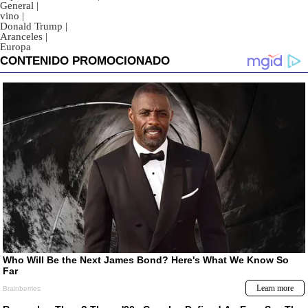
General
|
vino
|
Donald Trump
|
Aranceles
|
Europa