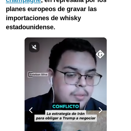
Notas Contratadas
planes europeos de gravar las
importaciones de whisky
Podcast
estadounidense.
Gestión TV
Videos
Fotogalerías
gestion.pe
¿quiénes
Somos?
Términos
Y
Condiciones
Política
De
Privacidad