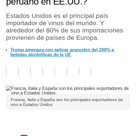
peruano en EE.UU.?
Tu Dinero
Estados Unidos es el principal país
importador de vinos del mundo. Y
Finanzas Personales
alrededor del 80% de sus importaciones
Inmobiliarias
provienen de países de Europa.
Plus G
Trump amenaza con aplicar aranceles del 200% a
bebidas alcohólicas de la UE
Opinión
Editorial
Pregunta de hoy
Blogs
Francia, Italia y España son los principales exportadores de
vino a Estados Unidos.
Tendencias
Lujo
Únete a nuestro canal
Viajes