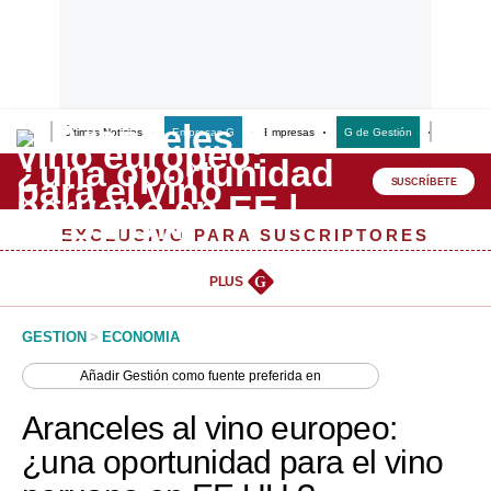
Últimas Noticias
Empresas G
Empresas
G de Gestión
Finanzas
Lo último
Peru Quiosco
SUSCRÍBETE
Portada
EXCLUSIVO PARA SUSCRIPTORES
Empresas
PLUS
G
Management & Empleo
GESTION
>
ECONOMIA
Economía
Añadir
Gestión
como fuente preferida en
Mercados
Aranceles al vino europeo:
Perú
¿una oportunidad para el vino
Política