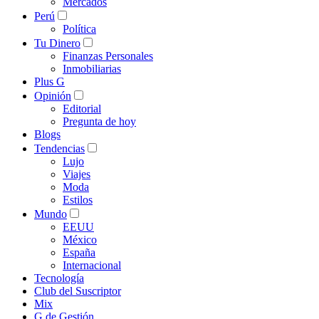
Mercados
Perú
Política
Tu Dinero
Finanzas Personales
Inmobiliarias
Plus G
Opinión
Editorial
Pregunta de hoy
Blogs
Tendencias
Lujo
Viajes
Moda
Estilos
Mundo
EEUU
México
España
Internacional
Tecnología
Club del Suscriptor
Mix
G de Gestión