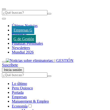
Últimas Noticias
Empresas G
Empresas
G de Gestión
Finanzas Personales
Newsletters
Mundial 2026
Suscríbete
Inicia sesión
Lo último
Peru Quiosco
Portada
Empresas
Management & Empleo
Economía