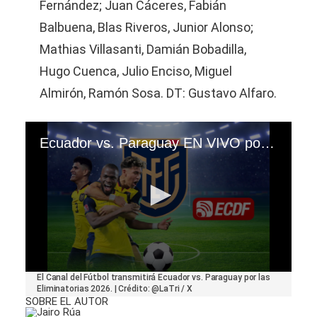
Fernández; Juan Cáceres, Fabián
Balbuena, Blas Riveros, Junior Alonso;
Mathias Villasanti, Damián Bobadilla,
Hugo Cuenca, Julio Enciso, Miguel
Almirón, Ramón Sosa. DT: Gustavo Alfaro.
Ecuador vs. Paraguay EN VIVO por las Eliminatorias 2026 vía El Canal del Fútbol
0
El Canal del Fútbol transmitirá Ecuador vs. Paraguay por las
seconds
Eliminatorias 2026. | Crédito: @LaTri / X
of
SOBRE EL AUTOR
26