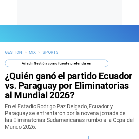
GESTION
>
MIX
>
SPORTS
Últimas Noticias
Añadir
Gestión
como fuente preferida en
Mi Bolsillo
¿Quién ganó el partido Ecuador
Respuestas
vs. Paraguay por Eliminatorias
al Mundial 2026?
Gente
En el Estadio Rodrigo Paz Delgado, Ecuador y
Vida Laboral
Paraguay se enfrentaron por la novena jornada de
las Eliminatorias Sudamericanas rumbo a la Copa del
Tendencias Mix
Mundo 2026.
Sports