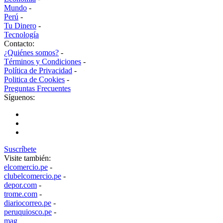
Mundo
-
Perú
-
Tu Dinero
-
Tecnología
Contacto:
¿Quiénes somos?
-
Términos y Condiciones
-
Política de Privacidad
-
Politica de Cookies
-
Preguntas Frecuentes
Síguenos:
Suscríbete
Visite también:
elcomercio.pe
-
clubelcomercio.pe
-
depor.com
-
trome.com
-
diariocorreo.pe
-
peruquiosco.pe
-
mag