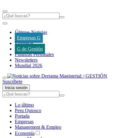
Últimas Noticias
Empresas G
Empresas
G de Gestión
Finanzas Personales
Newsletters
Mundial 2026
Suscríbete
Inicia sesión
Lo último
Peru Quiosco
Portada
Empresas
Management & Empleo
Economía