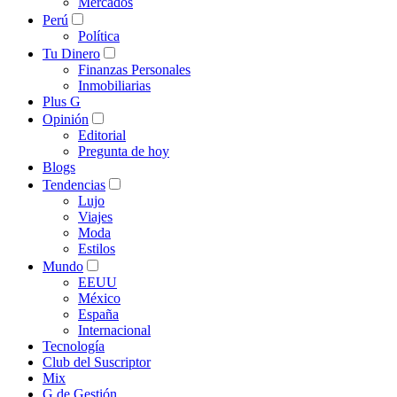
Mercados
Perú
Política
Tu Dinero
Finanzas Personales
Inmobiliarias
Plus G
Opinión
Editorial
Pregunta de hoy
Blogs
Tendencias
Lujo
Viajes
Moda
Estilos
Mundo
EEUU
México
España
Internacional
Tecnología
Club del Suscriptor
Mix
G de Gestión