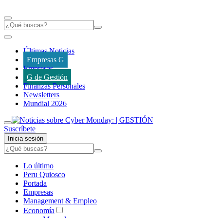
Últimas Noticias
Empresas G
Empresas
G de Gestión
Finanzas Personales
Newsletters
Mundial 2026
Suscríbete
Inicia sesión
Lo último
Peru Quiosco
Portada
Empresas
Management & Empleo
Economía