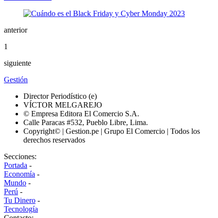
anterior
1
siguiente
Gestión
Director Periodístico (e)
VÍCTOR MELGAREJO
© Empresa Editora El Comercio S.A.
Calle Paracas #532, Pueblo Libre, Lima.
Copyright© | Gestion.pe | Grupo El Comercio | Todos los
derechos reservados
Secciones:
Portada
-
Economía
-
Mundo
-
Perú
-
Tu Dinero
-
Tecnología
Contacto: