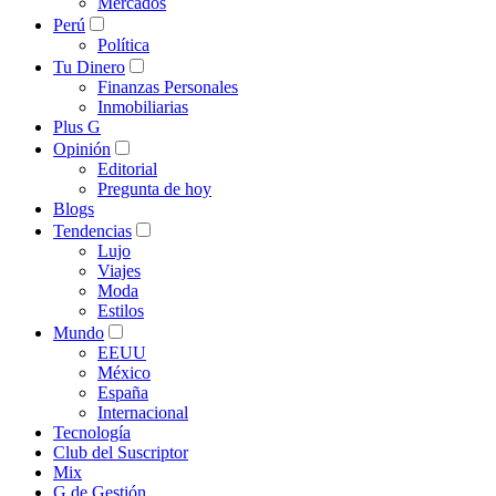
Mercados
Perú
Política
Tu Dinero
Finanzas Personales
Inmobiliarias
Plus G
Opinión
Editorial
Pregunta de hoy
Blogs
Tendencias
Lujo
Viajes
Moda
Estilos
Mundo
EEUU
México
España
Internacional
Tecnología
Club del Suscriptor
Mix
G de Gestión