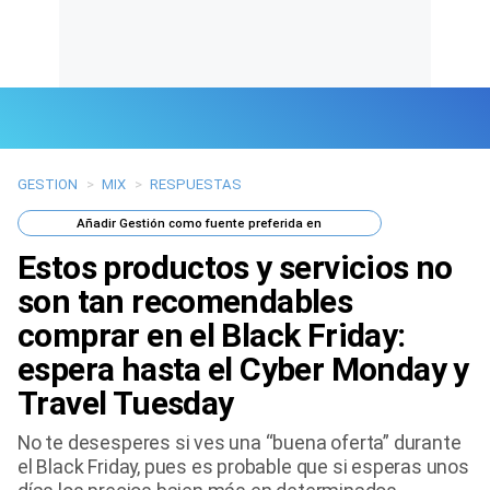
GESTION
>
MIX
>
RESPUESTAS
Últimas Noticias
Añadir
Gestión
como fuente preferida en
Mi Bolsillo
Estos productos y servicios no
Respuestas
son tan recomendables
comprar en el Black Friday:
Gente
espera hasta el Cyber Monday y
Vida Laboral
Travel Tuesday
Tendencias Mix
No te desesperes si ves una “buena oferta” durante
el Black Friday, pues es probable que si esperas unos
Sports