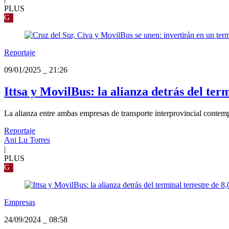
PLUS
G
Reportaje
09/01/2025
_
21:26
Ittsa y MovilBus: la alianza detrás del ter
La alianza entre ambas empresas de transporte interprovincial contem
Reportaje
Ani Lu Torres
|
PLUS
G
Empresas
24/09/2024
_
08:58