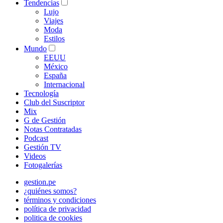
Tendencias
Lujo
Viajes
Moda
Estilos
Mundo
EEUU
México
España
Internacional
Tecnología
Club del Suscriptor
Mix
G de Gestión
Notas Contratadas
Podcast
Gestión TV
Videos
Fotogalerías
gestion.pe
¿quiénes somos?
términos y condiciones
política de privacidad
politica de cookies