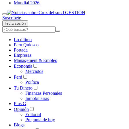
Mundial 2026
Suscríbete
Inicia sesión
Lo último
Peru Quiosco
Portada
Empresas
Management & Empleo
Economía
Mercados
Perú
Política
Tu Dinero
Finanzas Personales
Inmobiliarias
Plus G
Opinión
Editorial
Pregunta de hoy
Blogs