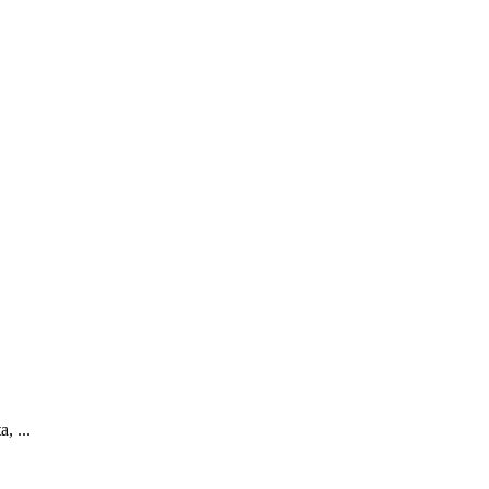
, ...