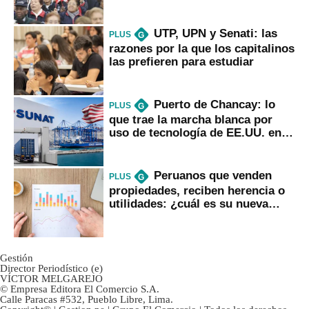
2022
UTP, UPN y Senati: las
PLUS
G
razones por la que los capitalinos
las prefieren para estudiar
Puerto de Chancay: lo
PLUS
G
que trae la marcha blanca por
uso de tecnología de EE.UU. en
mercancías
Peruanos que venden
PLUS
G
propiedades, reciben herencia o
utilidades: ¿cuál es su nueva
inversión clave?
Gestión
Director Periodístico (e)
VÍCTOR MELGAREJO
© Empresa Editora El Comercio S.A.
Calle Paracas #532, Pueblo Libre, Lima.