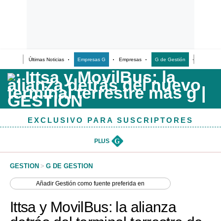
Últimas Noticias
Empresas G
Empresas
G de Gestión
Finanzas
Últimas Noticias
Casos de Estudio
Columnistas
EXCLUSIVO PARA SUSCRIPTORES
Infografías
Lifestyle
PLUS
G
Reportaje
GESTION
>
G DE GESTION
Añadir
Gestión
como fuente preferida en
Ittsa y MovilBus: la alianza