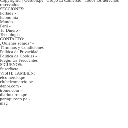
Copyright© | Gestion.pe | Grupo El Comercio | Todos los derechos
reservados
SECCIONES:
Portada
-
Economía
-
Mundo
-
Perú
-
Tu Dinero
-
Tecnología
CONTACTO:
¿Quiénes somos?
-
Términos y Condiciones
-
Política de Privacidad
-
Politica de Cookies
-
Preguntas Frecuentes
SÍGUENOS:
Suscríbete
VISITE TAMBIÉN:
elcomercio.pe
-
clubelcomercio.pe
-
depor.com
-
trome.com
-
diariocorreo.pe
-
peruquiosco.pe
-
mag