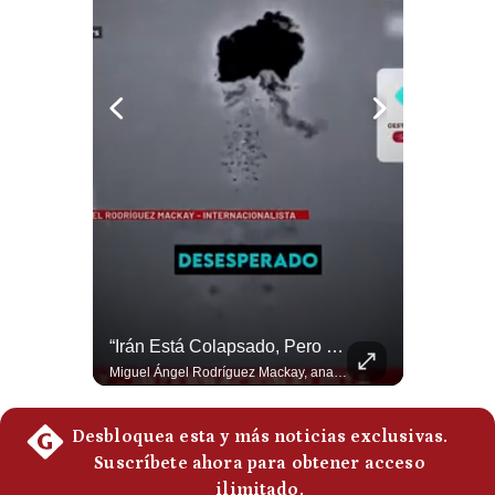
El Petróleo Cae, Pero Podría Dispararse Nuevamente | #radar24
“Irán Está Colapsado, Pero EE.UU. Parece Desesperado” | #radar24
Los precios internacionales del petróleo retrocedieron ante la posibilidad de un acuerdo para reabrir el estrecho de Ormuz. Sin embargo, la caída responde solo a una expectativa diplomática y un nuevo ataque contra un buque podría hacer regresar rápidamente la prima de riesgo. #Petroleo #EstrechoDeOrmuz #EconomiaGlobal #MercadoPetrolero #Crudo #NoticiasEconomicas #Geopolitica #Shorts 👉 Suscríbete y activa la campana para no perderte nuestro análisis diario. 🌎 Síguenos en nuestras redes sociales: 📌 Web oficial: https://gestion.pe/mundo/ 📌 LinkedIn: http://bit.ly/3HYIET0 📌 X (Twitter): http://bit.ly/4noZtX9 📌 TikTok: http://bit.ly/4evB6TO
Miguel Ángel Rodríguez Mackay, analista internacional, sostiene que las negociaciones fueron impulsadas por Irán y no por Estados Unidos. Según su análisis, Teherán estaría debilitado militar y económicamente, aunque la narrativa internacional presenta a Trump como el líder desesperado por terminar una guerra que no puede ganar. #Geopolitica #Iran #DonaldTrump #RodriguezMackay #EEUU #NoticiasInternacionales #PoliticaInternacional #AnalisisGeopolitico #Shorts 👉 Suscríbete y activa la campana para no perderte nuestro análisis diario. 🌎 Síguenos en nuestras redes sociales: 📌 Web oficial: https://gestion.pe/mundo/ 📌 LinkedIn: http://bit.ly/3HYIET0 📌 X (Twitter): http://bit.ly/4noZtX9 📌 TikTok: http://bit.ly/4evB6TO