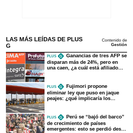
LAS MÁS LEÍDAS DE PLUS
Contenido de
G
Gestión
Ganancias de tres AFP se
PLUS
G
disparan más de 24%, pero en
una caen, ¿a cuál está afiliado
usted?
Fujimori propone
PLUS
G
eliminar ley que puso en jaque
peajes: ¿qué implicaría los
usuarios?
Perú se “bajó del barco”
PLUS
G
de crecimiento de países
emergentes: esto se perdió desde