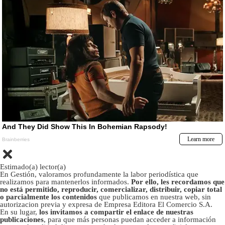
Estimado(a) lector(a)
En Gestión, valoramos profundamente la labor periodística que
realizamos para mantenerlos informados.
Por ello, les recordamos que
no está permitido, reproducir, comercializar, distribuir, copiar total
o parcialmente los contenidos
que publicamos en nuestra web, sin
autorizacion previa y expresa de Empresa Editora El Comercio S.A.
En su lugar,
los invitamos a compartir el enlace de nuestras
publicaciones
, para que más personas puedan acceder a información