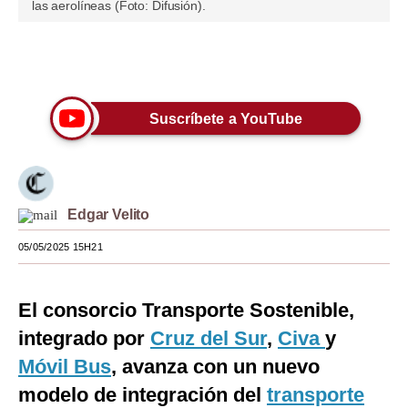
las aerolíneas (Foto: Difusión).
Moda
Estilos
Únete a nuestro canal
Mundo
Suscríbete a YouTube
EEUU
México
España
Edgar Velito
Internacional
05/05/2025 15H21
Tecnología
El consorcio Transporte Sostenible,
Club del Suscriptor
integrado por
Cruz del Sur
,
Civa
y
Mix
Móvil Bus
, avanza con un nuevo
modelo de integración del
G de Gestión
transporte