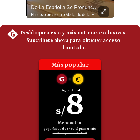
Colapsos De Edificios Tras Terremoto De 7,4 En Colombia | Gestión Mundo
De La Espriella Se Pronuncia Tras Terremoto En Colombia : "Me Dirijo A Bogotá" | Gestión Mundo
🚀 ¿Quieres entender el mundo sin ruido? Únete a nuestra comunidad y forma parte del cambio. #GestiónNewsroomLive #NoticiasGlobales #AnálisisGeopolítico #EconomíaMundial #IA #Geopolítica #LatinosEnUSA #NoticiasEnEspañol 👉 Suscríbete y activa la campana para no perderte nuestro análisis diario. 🌎 Síguenos en nuestras redes sociales: 📌 Web oficial: https://gestion.pe/mundo/ 📌 LinkedIn: http://bit.ly/3HYIET0 📌 X (Twitter): http://bit.ly/4noZtX9 📌 TikTok: http://bit.ly/4evB6TO
El nuevo presidente Abelardo de la Espriella emite sus primeras declaraciones tras el devastador terremoto de magnitud 7.4 que sacudió a Colombia con epicentro en San José del Palmar, Chocó. #Shorts #TerremotoColombia #DeLaEspriella #NoticiasColombia #Sismo74 👉 Suscríbete y activa la campana para no perderte nuestro análisis diario. 🌎 Síguenos en nuestras redes sociales: 📌 Web oficial: https://gestion.pe/mundo/ 📌 LinkedIn: http://bit.ly/3HYIET0 📌 X (Twitter): http://bit.ly/4noZtX9 📌 TikTok: http://bit.ly/4evB6TO