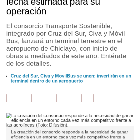
fecha estimada para su
operación
Tu Dinero
Finanzas Personales
El consorcio Transporte Sostenible,
integrado por Cruz del Sur, Civa y Móvil
Inmobiliarias
Bus, lanzará un terminal terrestre en el
aeropuerto de Chiclayo, con inicio de
Plus G
obras a mediados de este año. Entérate
Opinión
de los detalles.
Editorial
Cruz del Sur, Civa y MovilBus se unen: invertirán en un
terminal dentro de un aeropuerto
Pregunta de hoy
Blogs
Tendencias
Lujo
La creación del consorcio responde a la necesidad de ganar
Viajes
eficiencia en un entorno cada vez más competitivo frente a