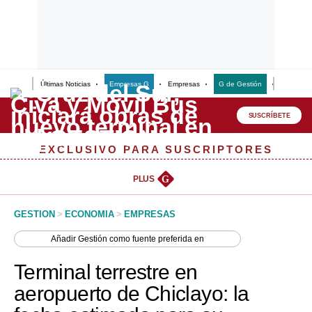
Últimas Noticias
Empresas G
Empresas
G de Gestión
Finanzas
Lo último
Peru Quiosco
SUSCRÍBETE
Portada
EXCLUSIVO PARA SUSCRIPTORES
Empresas
PLUS
G
Management & Empleo
GESTION
>
ECONOMIA
>
EMPRESAS
Economía
Añadir
Gestión
como fuente preferida en
Mercados
Terminal terrestre en
Perú
aeropuerto de Chiclayo: la
Política