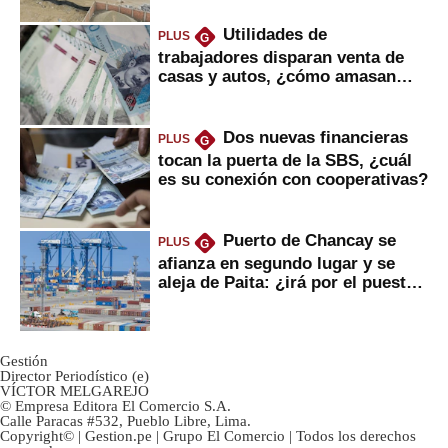
Utilidades de
PLUS
G
trabajadores disparan venta de
casas y autos, ¿cómo amasan
tanta liquidez?
Dos nuevas financieras
PLUS
G
tocan la puerta de la SBS, ¿cuál
es su conexión con cooperativas?
Puerto de Chancay se
PLUS
G
afianza en segundo lugar y se
aleja de Paita: ¿irá por el puesto
1?
Gestión
Director Periodístico (e)
VÍCTOR MELGAREJO
© Empresa Editora El Comercio S.A.
Calle Paracas #532, Pueblo Libre, Lima.
Copyright© | Gestion.pe | Grupo El Comercio | Todos los derechos