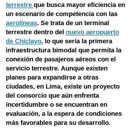
terrestre
que busca mayor eficiencia en
Notas Contratadas
un escenario de competencia con las
Podcast
aerolíneas
. Se trata de un terminal
Gestión TV
terrestre dentro del
nuevo aeropuerto
de Chiclayo
, lo que sería la primera
Videos
infraestructura bimodal que permita la
Fotogalerías
conexión de pasajeros aéreos con el
servicio terrestre. Aunque existen
planes para expandirse a otras
gestion.pe
ciudades, en Lima, existe un proyecto
¿quiénes
Somos?
del consorcio que aún enfrenta
Términos
incertidumbre o se encuentran en
Y
Condiciones
evaluación, a la espera de condiciones
Política
más favorables para su desarrollo.
De
Privacidad