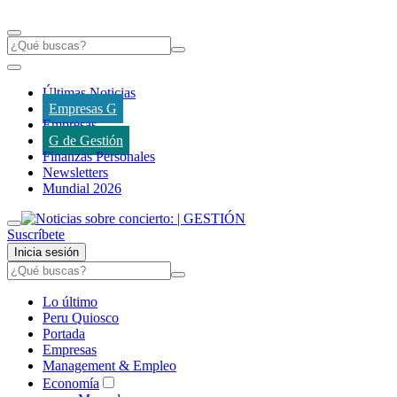
Últimas Noticias
Empresas G
Empresas
G de Gestión
Finanzas Personales
Newsletters
Mundial 2026
Suscríbete
Inicia sesión
Lo último
Peru Quiosco
Portada
Empresas
Management & Empleo
Economía