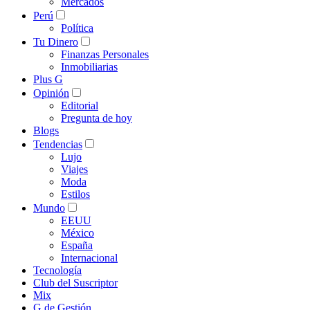
Mercados
Perú
Política
Tu Dinero
Finanzas Personales
Inmobiliarias
Plus G
Opinión
Editorial
Pregunta de hoy
Blogs
Tendencias
Lujo
Viajes
Moda
Estilos
Mundo
EEUU
México
España
Internacional
Tecnología
Club del Suscriptor
Mix
G de Gestión