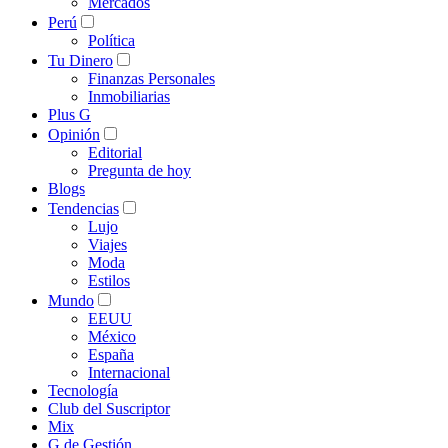
Mercados
Perú
Política
Tu Dinero
Finanzas Personales
Inmobiliarias
Plus G
Opinión
Editorial
Pregunta de hoy
Blogs
Tendencias
Lujo
Viajes
Moda
Estilos
Mundo
EEUU
México
España
Internacional
Tecnología
Club del Suscriptor
Mix
G de Gestión