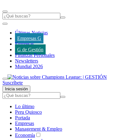
Últimas Noticias
Empresas G
Empresas
G de Gestión
Finanzas Personales
Newsletters
Mundial 2026
Suscríbete
Inicia sesión
Lo último
Peru Quiosco
Portada
Empresas
Management & Empleo
Economía