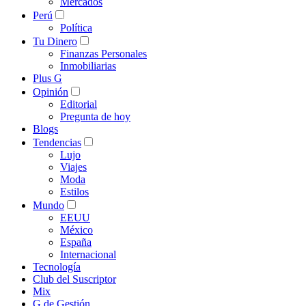
Mercados
Perú
Política
Tu Dinero
Finanzas Personales
Inmobiliarias
Plus G
Opinión
Editorial
Pregunta de hoy
Blogs
Tendencias
Lujo
Viajes
Moda
Estilos
Mundo
EEUU
México
España
Internacional
Tecnología
Club del Suscriptor
Mix
G de Gestión