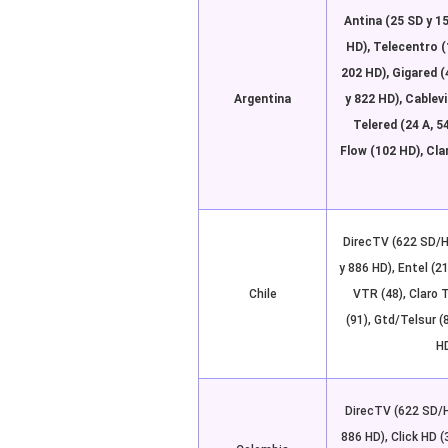
Antina (25 SD y 1
HD), Telecentro (
202 HD), Gigared (4
Argentina
y 822 HD), Cablevi
Telered (24 A, 5
Flow (102 HD), Cla
DirecTV (622 SD/H
y 886 HD), Entel (2
Chile
VTR (48), Claro 
(91), Gtd/Telsur (
H
DirecTV (622 SD/H
886 HD), Click HD (