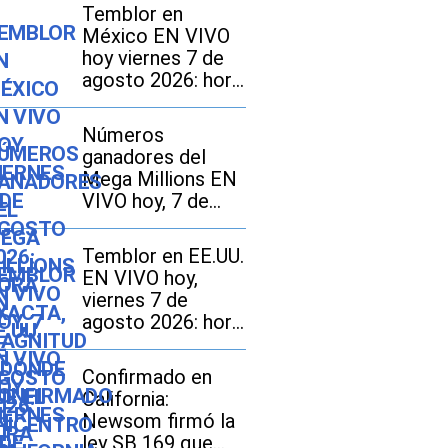
Temblor en
México EN VIVO
hoy viernes 7 de
agosto 2026: hora
exacta, magnitud y
dónde fue el
Números
epicentro del
ganadores del
último
Mega Millions EN
VIVO hoy, 7 de
agosto 2026: mira
los resultados del
Temblor en EE.UU.
sorteo con
EN VIVO hoy,
jackpot de $70
viernes 7 de
millones en EE.UU.
agosto 2026: hora
exacta, magnitud y
dónde fue el
Confirmado en
epicentro del
California:
último sismo
Newsom firmó la
ley SB 169 que