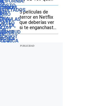
modifica el
acceso a las
5 películas de
licencias de
terror en Netflix
conducir
que deberías ver
si te enganchaste
con “The Last
House”