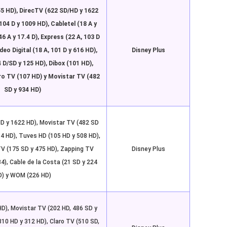
55 HD), DirecTV (622 SD/HD y 1622
104 D y 1009 HD), Cabletel (18 A y
6 A y 17.4 D), Express (22 A, 103 D
deo Digital (18 A, 101 D y 616 HD),
Disney Plus
4 D/SD y 125 HD), Dibox (101 HD),
ro TV (107 HD) y Movistar TV (482
SD y 934 HD)
D y 1622 HD), Movistar TV (482 SD
14 HD), Tuves HD (105 HD y 508 HD),
TV (175 SD y 475 HD), Zapping TV
Disney Plus
84), Cable de la Costa (21 SD y 224
D) y WOM (226 HD)
D), Movistar TV (202 HD, 486 SD y
310 HD y 312 HD), Claro TV (510 SD,