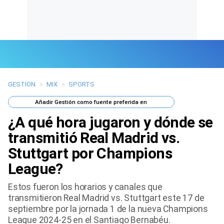
GESTION
>
MIX
>
SPORTS
Últimas Noticias
Añadir
Gestión
como fuente preferida en
Mi Bolsillo
¿A qué hora jugaron y dónde se
Respuestas
transmitió Real Madrid vs.
Stuttgart por Champions
Gente
League?
Vida Laboral
Estos fueron los horarios y canales que
transmitieron Real Madrid vs. Stuttgart este 17 de
Tendencias Mix
septiembre por la jornada 1 de la nueva Champions
League 2024-25 en el Santiago Bernabéu.
Sports