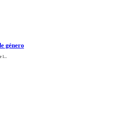
de género
 l...