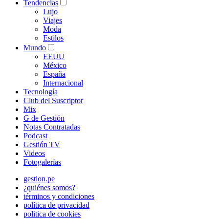
Tendencias
Lujo
Viajes
Moda
Estilos
Mundo
EEUU
México
España
Internacional
Tecnología
Club del Suscriptor
Mix
G de Gestión
Notas Contratadas
Podcast
Gestión TV
Videos
Fotogalerías
gestion.pe
¿quiénes somos?
términos y condiciones
política de privacidad
politica de cookies