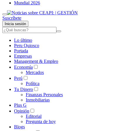
Mundial 2026
Suscríbete
Inicia sesión
Lo último
Peru Quiosco
Portada
Empresas
Management & Empleo
Economía
Mercados
Perú
Política
Tu Dinero
Finanzas Personales
Inmobiliarias
Plus G
Opinión
Editorial
Pregunta de hoy
Blogs