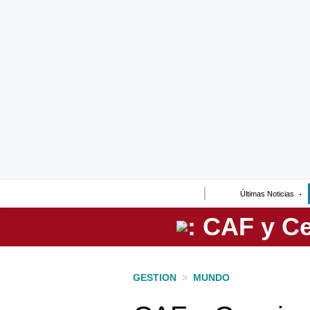
Lo último
Peru Quiosco
Portada
Empresas
Management & Empleo
Economía
Últimas Noticias
Mercados
Perú
Política
GESTION
>
MUNDO
Tu Dinero