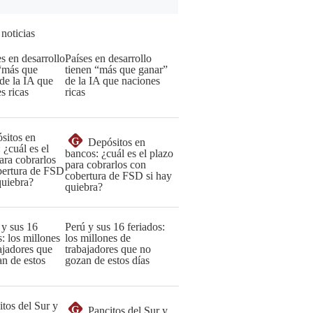
 noticias
Países en desarrollo
tienen “más que ganar”
de la IA que naciones
ricas
G
Depósitos en
bancos: ¿cuál es el plazo
para cobrarlos con
cobertura de FSD si hay
quiebra?
Perú y sus 16 feriados:
los millones de
trabajadores que no
gozan de estos días
G
Pancitos del Sur y