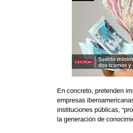
Podcast
Gestión TV
Videos
Fotogalerías
gestion.pe
¿quiénes
Somos?
En concreto, pretenden im
Términos
Y
empresas iberoamericanas
Condiciones
instituciones públicas, “pr
Política
De
la generación de conocimi
Privacidad
Politica