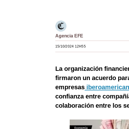
Únete a nuestro canal
Estilos
Mundo
EEUU
Agencia EFE
México
15/10/2024 12H55
España
Internacional
La organización financi
Tecnología
firmaron un acuerdo par
empresas
iberoamerica
Club del Suscriptor
confianza entre compañía
Mix
colaboración entre los s
G de Gestión
Notas Contratadas