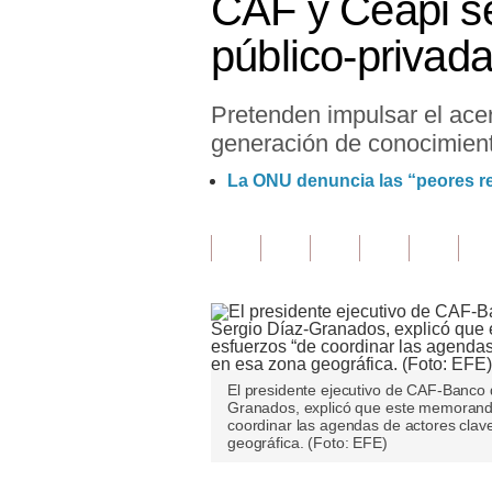
CAF y Ceapi se
Finanzas Personales
público-privad
Inmobiliarias
Pretenden impulsar el acer
Plus G
generación de conocimien
Opinión
La ONU denuncia las “peores re
Editorial
Pregunta de hoy
Blogs
Tendencias
Lujo
El presidente ejecutivo de CAF-Banco d
Granados, explicó que este memorando
coordinar las agendas de actores clave
Viajes
geográfica. (Foto: EFE)
Moda