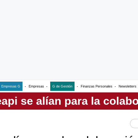
Empresas G
Empresas
G de Gestión
Finanzas Personales
Newsletters