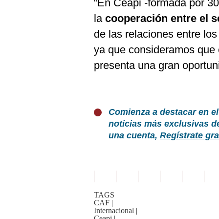
“En Ceapi -formada por 3
la
cooperación entre el s
de las relaciones entre lo
ya que consideramos que e
presenta una gran oportuni
Comienza a destacar en el
noticias más exclusivas d
una cuenta,
Regístrate gra
TAGS
CAF
|
Internacional
|
Ceapi
|