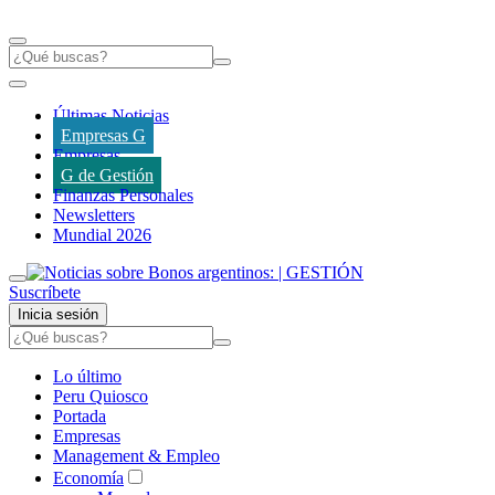
Últimas Noticias
Empresas G
Empresas
G de Gestión
Finanzas Personales
Newsletters
Mundial 2026
Suscríbete
Inicia sesión
Lo último
Peru Quiosco
Portada
Empresas
Management & Empleo
Economía