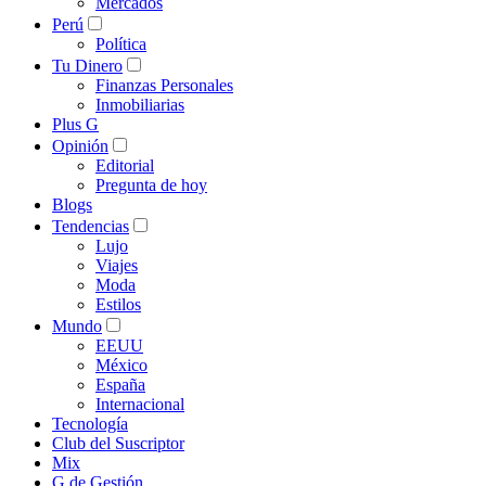
Mercados
Perú
Política
Tu Dinero
Finanzas Personales
Inmobiliarias
Plus G
Opinión
Editorial
Pregunta de hoy
Blogs
Tendencias
Lujo
Viajes
Moda
Estilos
Mundo
EEUU
México
España
Internacional
Tecnología
Club del Suscriptor
Mix
G de Gestión