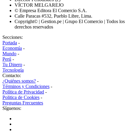
VÍCTOR MELGAREJO
© Empresa Editora El Comercio S.A.
Calle Paracas #532, Pueblo Libre, Lima.
Copyright© | Gestion.pe | Grupo El Comercio | Todos los
derechos reservados
Secciones:
Portada
-
Economía
-
Mundo
-
Perú
-
Tu Dinero
-
Tecnología
Contacto:
¿Quiénes somos?
-
Términos y Condiciones
-
Política de Privacidad
-
Politica de Cookies
-
Preguntas Frecuentes
Síguenos: