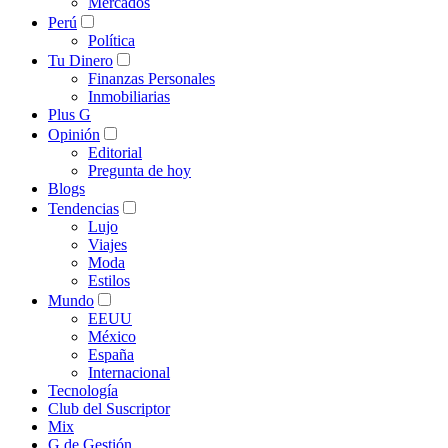
Mercados
Perú
Política
Tu Dinero
Finanzas Personales
Inmobiliarias
Plus G
Opinión
Editorial
Pregunta de hoy
Blogs
Tendencias
Lujo
Viajes
Moda
Estilos
Mundo
EEUU
México
España
Internacional
Tecnología
Club del Suscriptor
Mix
G de Gestión