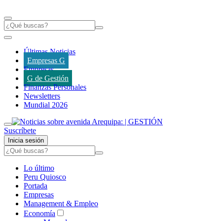
Últimas Noticias
Empresas G
Empresas
G de Gestión
Finanzas Personales
Newsletters
Mundial 2026
Suscríbete
Inicia sesión
Lo último
Peru Quiosco
Portada
Empresas
Management & Empleo
Economía