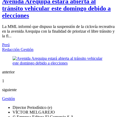
Avenida Arequipa estará abierta al
tránsito vehicular este domingo debido a
elecciones
La MML informó que dispuso la suspensión de la ciclovía recreativa
en la avenida Arequipa con la finalidad de priorizar el libre tránsito y
la fl...
Perú
Redacción Gestión
anterior
1
siguiente
Gestión
Director Periodístico (e)
VÍCTOR MELGAREJO
© Empresa Editora El Comercio S.A.