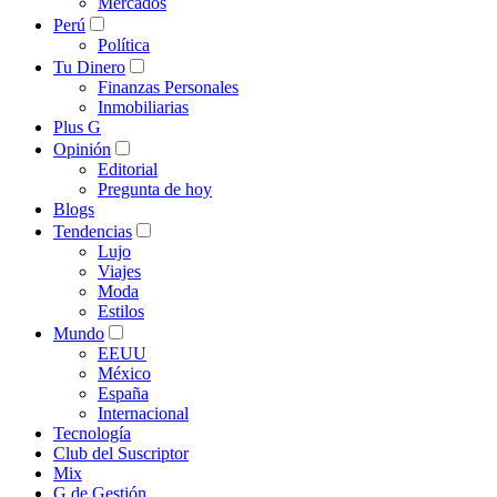
Mercados
Perú
Política
Tu Dinero
Finanzas Personales
Inmobiliarias
Plus G
Opinión
Editorial
Pregunta de hoy
Blogs
Tendencias
Lujo
Viajes
Moda
Estilos
Mundo
EEUU
México
España
Internacional
Tecnología
Club del Suscriptor
Mix
G de Gestión