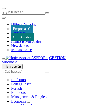
Últimas Noticias
Empresas G
Empresas
G de Gestión
Finanzas Personales
Newsletters
Mundial 2026
Suscríbete
Inicia sesión
Lo último
Peru Quiosco
Portada
Empresas
Management & Empleo
Economía