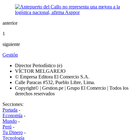
anterior
1
siguiente
Gestión
Director Periodístico (e)
VÍCTOR MELGAREJO
© Empresa Editora El Comercio S.A.
Calle Paracas #532, Pueblo Libre, Lima.
Copyright© | Gestion.pe | Grupo El Comercio | Todos los
derechos reservados
Secciones:
Portada
-
Economía
-
Mundo
-
Perú
-
Tu Dinero
-
Tecnología