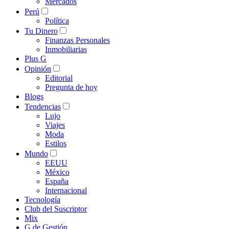
Mercados
Perú
Política
Tu Dinero
Finanzas Personales
Inmobiliarias
Plus G
Opinión
Editorial
Pregunta de hoy
Blogs
Tendencias
Lujo
Viajes
Moda
Estilos
Mundo
EEUU
México
España
Internacional
Tecnología
Club del Suscriptor
Mix
G de Gestión