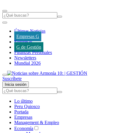
Últimas Noticias
Empresas G
Empresas
G de Gestión
Finanzas Personales
Newsletters
Mundial 2026
Suscríbete
Inicia sesión
Lo último
Peru Quiosco
Portada
Empresas
Management & Empleo
Economía