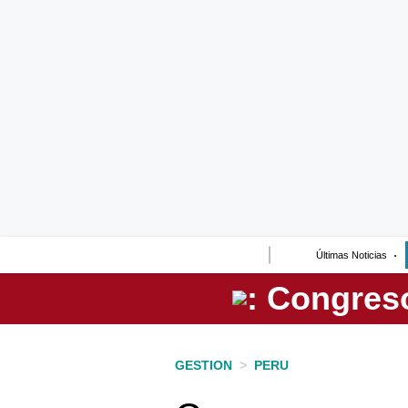
Lo último
Peru Quiosco
Portada
Empresas
Management & Empleo
Economía
Últimas Noticias
Mercados
Perú
Política
GESTION
>
PERU
Tu Dinero