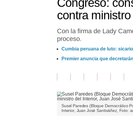
Congreso: cons
Finanzas Personales
contra ministr
Inmobiliarias
Con la firma de Lady Camon
Plus G
proceso.
Opinión
Cumbia peruana de luto: sicari
Editorial
Premier anuncia que decretarán
Pregunta de hoy
Blogs
Tendencias
Lujo
Susel Paredes (Bloque Democrático Pop
Interior, Juan José Santiváñez, Foto: 
Viajes
Moda
Únete a nuestro canal