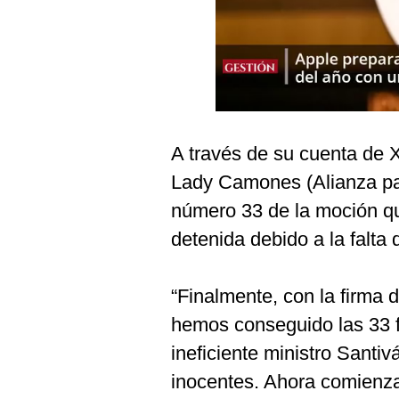
Podcast
Gestión TV
Videos
Fotogalerías
A través de su cuenta de 
Lady Camones (Alianza par
gestion.pe
número 33 de la moción q
¿quiénes
detenida debido a la falta
Somos?
Términos
Y
“Finalmente, con la firma
Condiciones
hemos conseguido las 33 f
Política
De
ineficiente ministro Santi
Privacidad
inocentes. Ahora comienza
Politica