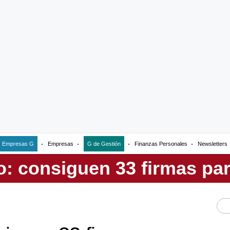
Empresas G
Empresas
G de Gestión
Finanzas Personales
Newsletters