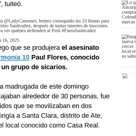
 tuiteó.
sta
@LadyCamones
, hemos conseguido las 33 firmas para
nistro Santivañez, después de tantas muertes de inocentes.
a ver quiénes defienden al Perú
#FueraSantivañez
 16, 2025
uego que se produjera
el asesinato
rmonía 10
Paul Flores, conocido
un grupo de sicarios.
 la madrugada de este domingo
iajaban alrededor de 30 personas, fue
idos que se movilizaban en dos
rigía a Santa Clara, distrito de Ate,
el local conocido como Casa Real.