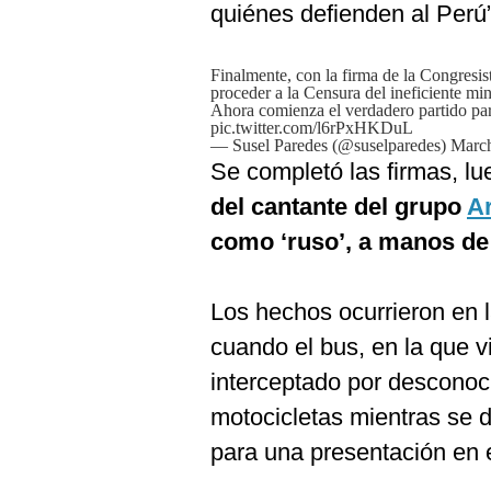
De
quiénes defienden al Perú”,
Cookies
Preguntas
Frecuentes
Finalmente, con la firma de la Congresi
proceder a la Censura del ineficiente mi
Ahora comienza el verdadero partido par
pic.twitter.com/l6rPxHKDuL
— Susel Paredes (@suselparedes)
March
Se completó las firmas, l
del cantante del grupo
A
como ‘ruso’, a manos de 
Los hechos ocurrieron en
cuando el bus, en la que v
interceptado por desconoc
motocicletas mientras se di
para una presentación en 