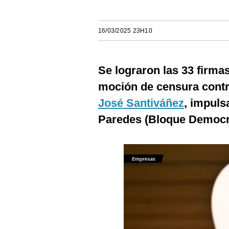
Estilos
Mundo
16/03/2025 23H10
EEUU
Se lograron las 33 firma
México
moción de censura contr
España
José Santiváñez
, impuls
Internacional
Paredes (Bloque Democrá
Tecnología
Club del Suscriptor
Mix
G de Gestión
Notas Contratadas