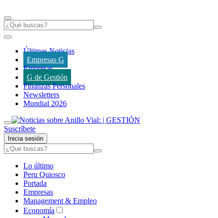
Últimas Noticias
Empresas G
Empresas
G de Gestión
Finanzas Personales
Newsletters
Mundial 2026
Suscríbete
Inicia sesión
Lo último
Peru Quiosco
Portada
Empresas
Management & Empleo
Economía