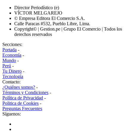
Director Periodístico (e)
VÍCTOR MELGAREJO
© Empresa Editora El Comercio S.A.
Calle Paracas #532, Pueblo Libre, Lima.
Copyright© | Gestion.pe | Grupo El Comercio | Todos los
derechos reservados
Secciones:
Portada
-
Economía
-
Mundo
-
Perú
-
Tu Dinero
-
Tecnología
Contacto:
¿Quiénes somos?
-
Términos y Condiciones
-
Política de Privacidad
-
Politica de Cookies
-
Preguntas Frecuentes
Síguenos: