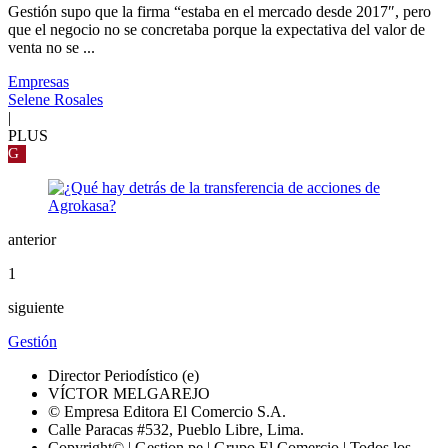
Gestión supo que la firma “estaba en el mercado desde 2017″, pero
que el negocio no se concretaba porque la expectativa del valor de
venta no se ...
Empresas
Selene Rosales
|
PLUS
G
anterior
1
siguiente
Gestión
Director Periodístico (e)
VÍCTOR MELGAREJO
© Empresa Editora El Comercio S.A.
Calle Paracas #532, Pueblo Libre, Lima.
Copyright© | Gestion.pe | Grupo El Comercio | Todos los