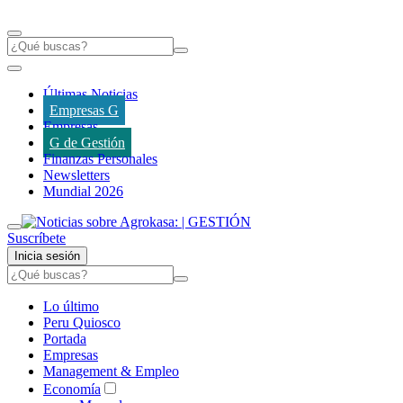
Últimas Noticias
Empresas G
Empresas
G de Gestión
Finanzas Personales
Newsletters
Mundial 2026
Suscríbete
Inicia sesión
Lo último
Peru Quiosco
Portada
Empresas
Management & Empleo
Economía