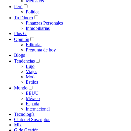
Mercados
Perú
Política
Tu Dinero
Finanzas Personales
Inmobiliarias
Plus G
Opinión
Editorial
Pregunta de hoy
Blogs
Tendencias
Lujo
Viajes
Moda
Estilos
Mundo
EEUU
México
España
Internacional
Tecnología
Club del Suscriptor
Mix
G de Gestión