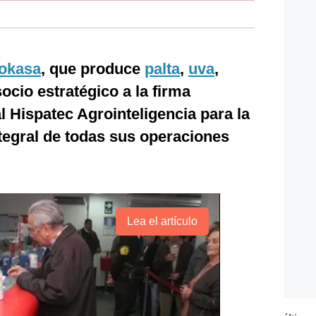
okasa
, que produce
palta
,
uva
,
socio estratégico a la firma
l Hispatec Agrointeligencia para la
tegral de todas sus operaciones
Lea el artículo