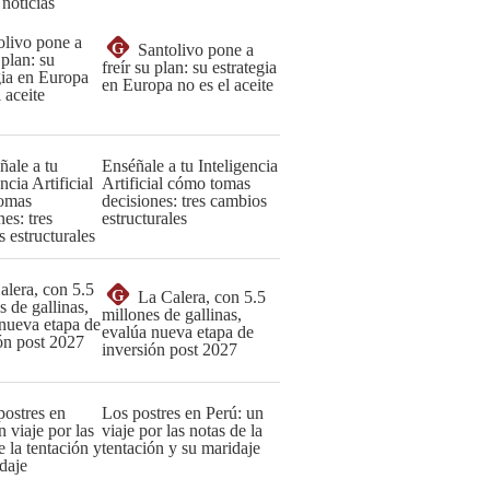
 noticias
G
Santolivo pone a
freír su plan: su estrategia
en Europa no es el aceite
Enséñale a tu Inteligencia
Artificial cómo tomas
decisiones: tres cambios
estructurales
G
La Calera, con 5.5
millones de gallinas,
evalúa nueva etapa de
inversión post 2027
Los postres en Perú: un
viaje por las notas de la
tentación y su maridaje