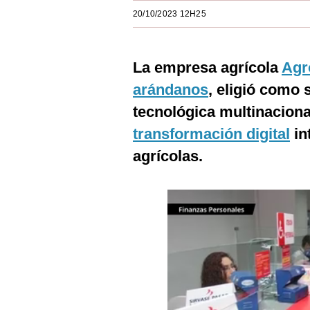
Estilos
20/10/2023 12H25
Mundo
La empresa agrícola
Agr
EEUU
arándanos
, eligió como 
México
tecnológica multinaciona
España
transformación digital
in
Internacional
agrícolas.
Tecnología
Club del Suscriptor
Mix
G de Gestión
Notas Contratadas