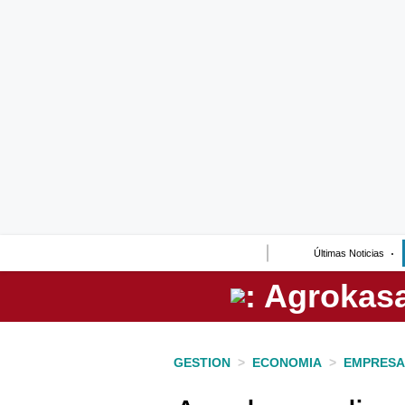
Lo último
Peru Quiosco
Portada
Empresas
Management & Empleo
Economía
Últimas Noticias
Mercados
Perú
Política
GESTION
>
ECONOMIA
>
EMPRESA
Tu Dinero