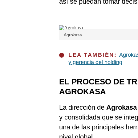
así se puedan tomar decis
De
Cookies
Preguntas
Frecuentes
Agrokasa
LEA TAMBIÉN:
Agrokas
y gerencia del holding
EL PROCESO DE T
AGROKASA
La dirección de
Agrokasa
y consolidada que se integ
una de las principales her
nivel global.