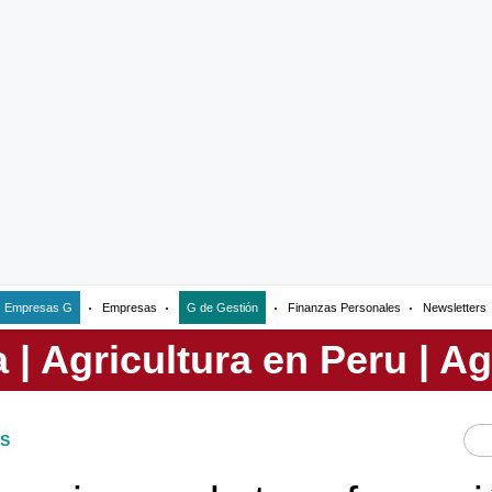
Empresas G
Empresas
G de Gestión
Finanzas Personales
Newsletters
S