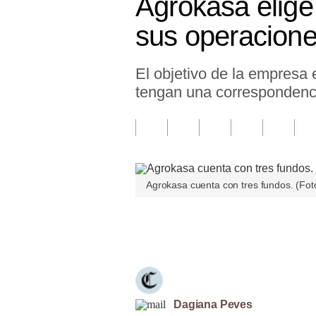
Agrokasa elige 
Finanzas Personales
sus operacion
Inmobiliarias
El objetivo de la empresa 
Plus G
tengan una correspondenci
Opinión
Editorial
Pregunta de hoy
Agrokasa cuenta con tres fundos. (Foto
Blogs
Tendencias
Únete a nuestro canal
Lujo
Viajes
Moda
Dagiana Peves