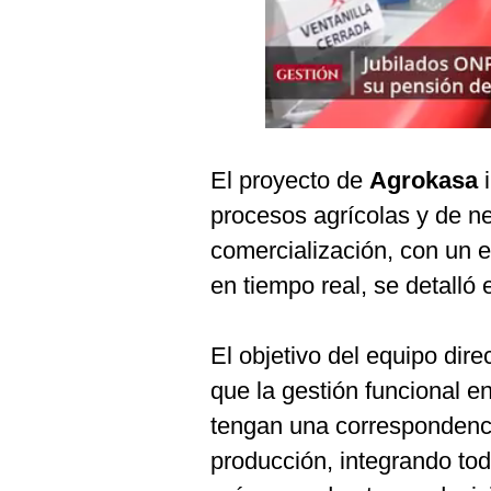
Podcast
Gestión TV
Videos
Fotogalerías
El proyecto de
Agrokasa
i
procesos agrícolas y de ne
gestion.pe
comercialización, con un 
¿quiénes
en tiempo real, se detalló 
Somos?
Términos
El objetivo del equipo dire
Y
Condiciones
que la gestión funcional e
Política
tengan una correspondenci
De
Privacidad
producción, integrando tod
Politica