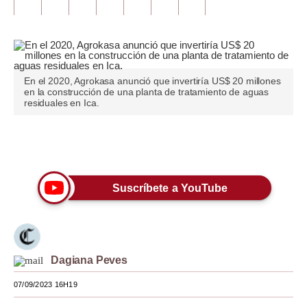
Tu Dinero
Finanzas Personales
Inmobiliarias
En el 2020, Agrokasa anunció que invertiría US$ 20 millones
en la construcción de una planta de tratamiento de aguas
residuales en Ica.
Plus G
Opinión
Únete a nuestro canal
Editorial
Suscríbete a YouTube
Pregunta de hoy
Blogs
Tendencias
Dagiana Peves
Lujo
07/09/2023 16H19
Viajes