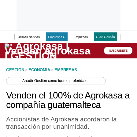
Últimas Noticias
Empresas G
Empresas
G de Gestión
Finanzas
Lo último
Peru Quiosco
SUSCRÍBETE
Portada
GESTION
>
ECONOMIA
>
EMPRESAS
Empresas
Añadir
Gestión
como fuente preferida en
Management & Empleo
Venden el 100% de Agrokasa a
Economía
compañía guatemalteca
Mercados
Accionistas de Agrokasa acordaron la
Perú
transacción por unanimidad.
Política