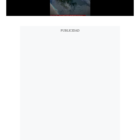
Notas Contratadas
Podcast
Gestión TV
Videos
Fotogalerías
gestion.pe
¿quiénes
Somos?
Términos
Y
Condiciones
Política
De
Privacidad