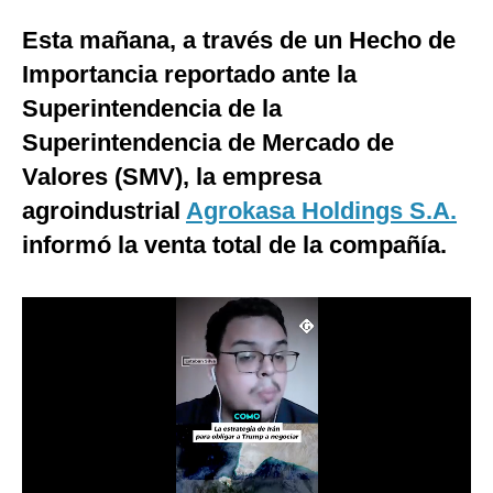
Moda
Esta mañana, a través de un Hecho de
Importancia reportado ante la
Estilos
Superintendencia de la
Mundo
Superintendencia de Mercado de
EEUU
Valores (SMV), la empresa
agroindustrial
Agrokasa Holdings S.A.
México
informó la venta total de la compañía.
España
Internacional
Tecnología
Club del Suscriptor
Mix
G de Gestión