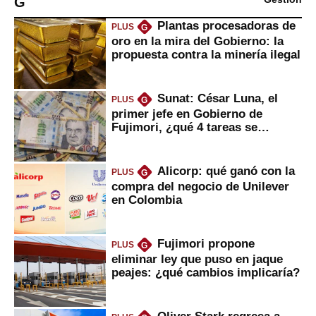
G
Plantas procesadoras de
PLUS
G
oro en la mira del Gobierno: la
propuesta contra la minería ilegal
Sunat: César Luna, el
PLUS
G
primer jefe en Gobierno de
Fujimori, ¿qué 4 tareas se
marcan urgentes?
Alicorp: qué ganó con la
PLUS
G
compra del negocio de Unilever
en Colombia
Fujimori propone
PLUS
G
eliminar ley que puso en jaque
peajes: ¿qué cambios implicaría?
Oliver Stark regresa a