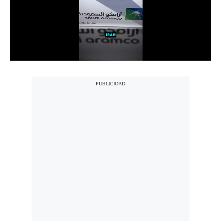
Notas Contratadas
Podcast
Gestión TV
Videos
Fotogalerías
gestion.pe
¿quiénes
Somos?
Términos
Y
Condiciones
Política
De
Privacidad