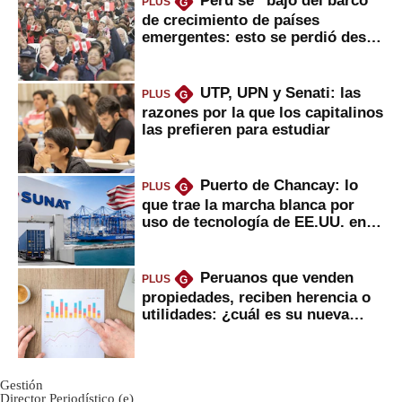
UTP, UPN y Senati: las
PLUS
G
razones por la que los capitalinos
las prefieren para estudiar
Puerto de Chancay: lo
PLUS
G
que trae la marcha blanca por
uso de tecnología de EE.UU. en
mercancías
Peruanos que venden
PLUS
G
propiedades, reciben herencia o
utilidades: ¿cuál es su nueva
inversión clave?
Gestión
Director Periodístico (e)
VÍCTOR MELGAREJO
© Empresa Editora El Comercio S.A.
Calle Paracas #532, Pueblo Libre, Lima.
Copyright© | Gestion.pe | Grupo El Comercio | Todos los derechos