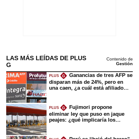
LAS MÁS LEÍDAS DE PLUS
Contenido de
G
Gestión
Ganancias de tres AFP se
PLUS
G
disparan más de 24%, pero en
una caen, ¿a cuál está afiliado
usted?
Fujimori propone
PLUS
G
eliminar ley que puso en jaque
peajes: ¿qué implicaría los
usuarios?
Perú se “bajó del barco”
PLUS
G
de crecimiento de países
emergentes: esto se perdió desde
2022