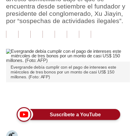
encuentra desde setiembre el fundador y
Tu Dinero
presidente del conglomerado, Xu Jiayin,
por “sospechas de actividades ilegales”.
Finanzas Personales
Inmobiliarias
Plus G
Opinión
Evergrande debía cumplir con el pago de intereses este
miércoles de tres bonos por un monto de casi US$ 150
Editorial
millones. (Foto: AFP)
Pregunta de hoy
Únete a nuestro canal
Blogs
Tendencias
Suscríbete a YouTube
Lujo
Viajes