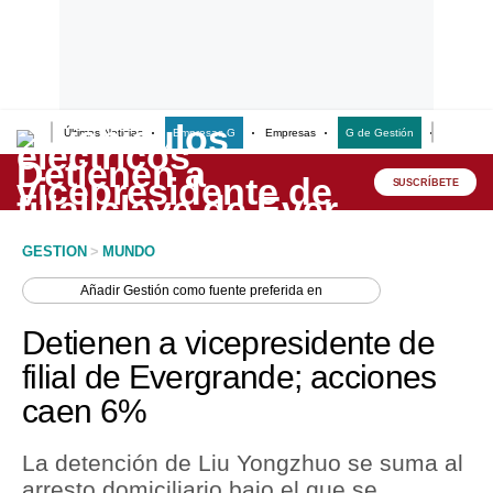
Últimas Noticias
Empresas G
Empresas
G de Gestión
Finanzas
Lo último
Peru Quiosco
SUSCRÍBETE
Portada
GESTION
>
MUNDO
Empresas
Añadir
Gestión
como fuente preferida en
Management & Empleo
Detienen a vicepresidente de
Economía
filial de Evergrande; acciones
caen 6%
Mercados
Perú
La detención de Liu Yongzhuo se suma al
arresto domiciliario bajo el que se
Política