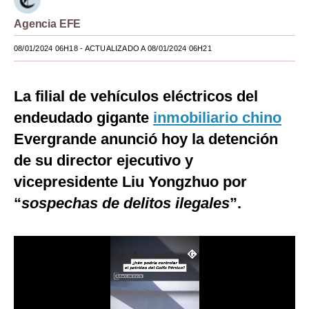
Moda
Agencia EFE
Estilos
08/01/2024 06H18
- ACTUALIZADO A 08/01/2024 06H21
Mundo
La filial de vehículos eléctricos del
EEUU
endeudado gigante
inmobiliario chino
México
Evergrande anunció hoy la detención
de su director ejecutivo y
España
vicepresidente Liu Yongzhuo por
Internacional
“
sospechas de delitos ilegales
”.
Tecnología
Club del Suscriptor
Mix
G de Gestión