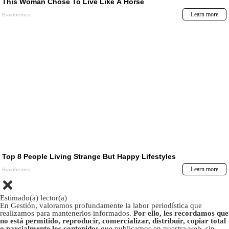
Estimado(a) lector(a)
En Gestión, valoramos profundamente la labor periodística que
realizamos para mantenerlos informados.
Por ello, les recordamos que
no está permitido, reproducir, comercializar, distribuir, copiar total
o parcialmente los contenidos
que publicamos en nuestra web, sin
autorizacion previa y expresa de Empresa Editora El Comercio S.A.
En su lugar,
los invitamos a compartir el enlace de nuestras
publicaciones
, para que más personas puedan acceder a información
veraz y de calidad directamente desde nuestra fuente oficial.