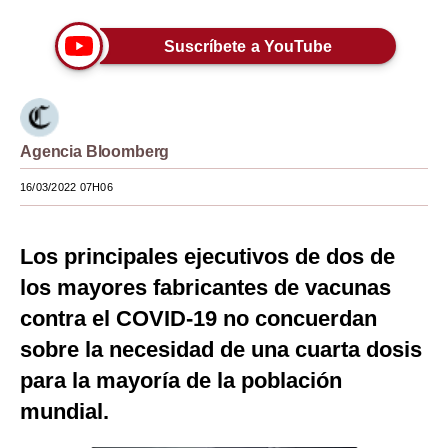
Moda
Suscríbete a YouTube
Estilos
Mundo
EEUU
Agencia Bloomberg
16/03/2022 07H06
México
España
Los principales ejecutivos de dos de
Internacional
los mayores fabricantes de vacunas
Tecnología
contra el COVID-19 no concuerdan
sobre la necesidad de una cuarta dosis
Club del Suscriptor
para la mayoría de la población
Mix
mundial.
G de Gestión