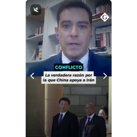
Notas Contratadas
Podcast
Gestión TV
Videos
Fotogalerías
gestion.pe
¿quiénes
Somos?
Términos
Y
Condiciones
Política
De
Privacidad