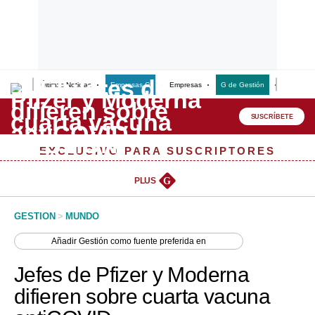
Últimas Noticias
Empresas G
Empresas
G de Gestión
Finanzas
Lo último
Peru Quiosco
SUSCRÍBETE
Portada
EXCLUSIVO PARA SUSCRIPTORES
Empresas
PLUS
G
Management & Empleo
GESTION
>
MUNDO
Economía
Añadir
Gestión
como fuente preferida en
Mercados
Jefes de Pfizer y Moderna
Perú
difieren sobre cuarta vacuna
Política