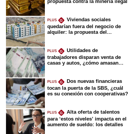
propuesta contra la minería ilegal
Viviendas sociales
PLUS
G
quedarían fuera del negocio de
alquiler: la propuesta del
gobierno
Utilidades de
PLUS
G
trabajadores disparan venta de
casas y autos, ¿cómo amasan
tanta liquidez?
Dos nuevas financieras
PLUS
G
tocan la puerta de la SBS, ¿cuál
es su conexión con cooperativas?
Alta oferta de talentos
PLUS
G
para ‘estos niveles’ impacta en el
aumento de sueldo: los detalles