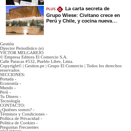
La carta secreta de
PLUS
G
Grupo Wiese: Civitano crece en
Perú y Chile, y cocina nueva
marca
Gestión
Director Periodístico (e)
VÍCTOR MELGAREJO
© Empresa Editora El Comercio S.A.
Calle Paracas #532, Pueblo Libre, Lima.
Copyright© | Gestion.pe | Grupo El Comercio | Todos los derechos
reservados
SECCIONES:
Portada
-
Economía
-
Mundo
-
Perú
-
Tu Dinero
-
Tecnología
CONTACTO:
¿Quiénes somos?
-
Términos y Condiciones
-
Política de Privacidad
-
Politica de Cookies
-
Preguntas Frecuentes