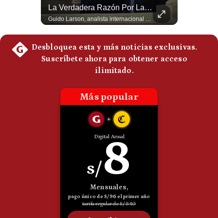
¿Turquía Ya No Confía En Que La OTAN La Defenderá? | Gestión Mundo
La Verdadera Razón Por La Que China Apoya A Irán | Gestión Mundo
Politica
Guido Larson, analista internacional plantea un escenario muy fuerte: Turquía estaría buscando nuevas garantías militares porque teme que la OTAN no responda si Israel llegara a atacarla. Luego aparece un elemento decisivo en el nuevo pacto regional: Pakistán es una potencia nuclear. 🚀 ¿Quieres entender el mundo sin ruido? Únete a nuestra comunidad y forma parte del cambio. #GestiónNewsroomLive #NoticiasGlobales #AnálisisGeopolítico #EconomíaMundial #IA #Geopolítica #LatinosEnUSA #NoticiasEnEspañol 👉 Suscríbete y activa la campana para no perderte nuestro análisis diario. 🌎 Síguenos en nuestras redes sociales: 📌 Web oficial: https://gestion.pe/mundo/ 📌 LinkedIn: http://bit.ly/3HYIET0 📌 X (Twitter): http://bit.ly/4noZtX9 📌 TikTok: http://bit.ly/4evB6TO
Guido Larson, analista internacional explica que la guerra no puede entenderse únicamente como un enfrentamiento entre Estados Unidos e Irán, sino también dentro de la competencia global entre Washington y Pekín. El analista sostiene que China mantiene su relación petrolera con Irán y que le interesa que Estados Unidos consuma recursos y pierda influencia. 🚀 ¿Quieres entender el mundo sin ruido? Únete a nuestra comunidad y forma parte del cambio. #GestiónNewsroomLive #NoticiasGlobales #AnálisisGeopolítico #EconomíaMundial #IA #Geopolítica #LatinosEnUSA #NoticiasEnEspañol 👉 Suscríbete y activa la campana para no perderte nuestro análisis diario. 🌎 Síguenos en nuestras redes sociales: 📌 Web oficial: https://gestion.pe/mundo/ 📌 LinkedIn: http://bit.ly/3HYIET0 📌 X (Twitter): http://bit.ly/4noZtX9 📌 TikTok: http://bit.ly/4evB6TO
De
Cookies
Preguntas
Frecuentes