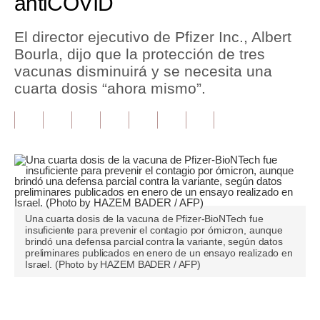
antiCOVID
Tu Dinero
El director ejecutivo de Pfizer Inc., Albert
Bourla, dijo que la protección de tres
Finanzas Personales
vacunas disminuirá y se necesita una
Inmobiliarias
cuarta dosis “ahora mismo”.
Plus G
Opinión
Editorial
Pregunta de hoy
Una cuarta dosis de la vacuna de Pfizer-BioNTech fue
Blogs
insuficiente para prevenir el contagio por ómicron, aunque
brindó una defensa parcial contra la variante, según datos
preliminares publicados en enero de un ensayo realizado en
Tendencias
Israel. (Photo by HAZEM BADER / AFP)
Lujo
Únete a nuestro canal
Viajes