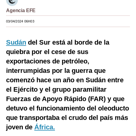
Moda
Agencia EFE
Estilos
03/04/2024 06H03
Mundo
Sudán
del Sur está al borde de la
EEUU
quiebra por el cese de sus
México
exportaciones de petróleo,
interrumpidas por la guerra que
España
comenzó hace un año en Sudán entre
Internacional
el Ejército y el grupo paramilitar
Tecnología
Fuerzas de Apoyo Rápido (FAR) y que
Club del Suscriptor
detuvo el funcionamiento del oleoducto
que transportaba el crudo del país más
Mix
joven de
África.
G de Gestión