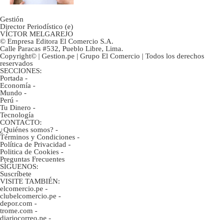
Gestión
Director Periodístico (e)
VÍCTOR MELGAREJO
© Empresa Editora El Comercio S.A.
Calle Paracas #532, Pueblo Libre, Lima.
Copyright© | Gestion.pe | Grupo El Comercio | Todos los derechos
reservados
SECCIONES:
Portada
-
Economía
-
Mundo
-
Perú
-
Tu Dinero
-
Tecnología
CONTACTO:
¿Quiénes somos?
-
Términos y Condiciones
-
Política de Privacidad
-
Politica de Cookies
-
Preguntas Frecuentes
SÍGUENOS:
Suscríbete
VISITE TAMBIÉN:
elcomercio.pe
-
clubelcomercio.pe
-
depor.com
-
trome.com
-
diariocorreo.pe
-