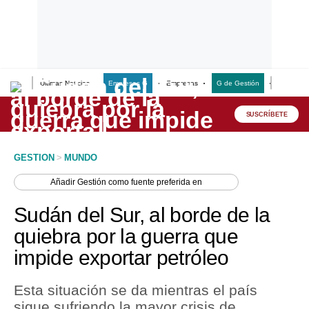
Últimas Noticias
Empresas G
Empresas
G de Gestión
Finanzas
Lo último
Peru Quiosco
SUSCRÍBETE
Portada
GESTION
>
MUNDO
Empresas
Añadir
Gestión
como fuente preferida en
Management & Empleo
Sudán del Sur, al borde de la
Economía
quiebra por la guerra que
impide exportar petróleo
Mercados
Perú
Esta situación se da mientras el país
sigue sufriendo la mayor crisis de
Política