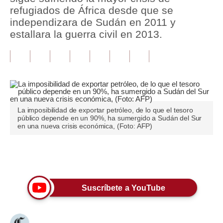
refugiados de África desde que se
Tu Dinero
independizara de Sudán en 2011 y
estallara la guerra civil en 2013.
Finanzas Personales
Inmobiliarias
Plus G
Opinión
La imposibilidad de exportar petróleo, de lo que el tesoro
público depende en un 90%, ha sumergido a Sudán del Sur
Editorial
en una nueva crisis económica, (Foto: AFP)
Pregunta de hoy
Únete a nuestro canal
Blogs
Tendencias
Suscríbete a YouTube
Lujo
Viajes