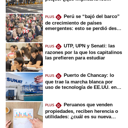
usuarios?
Perú se “bajó del barco”
PLUS
G
de crecimiento de países
emergentes: esto se perdió desde
2022
UTP, UPN y Senati: las
PLUS
G
razones por la que los capitalinos
las prefieren para estudiar
Puerto de Chancay: lo
PLUS
G
que trae la marcha blanca por
uso de tecnología de EE.UU. en
mercancías
Peruanos que venden
PLUS
G
propiedades, reciben herencia o
utilidades: ¿cuál es su nueva
inversión clave?