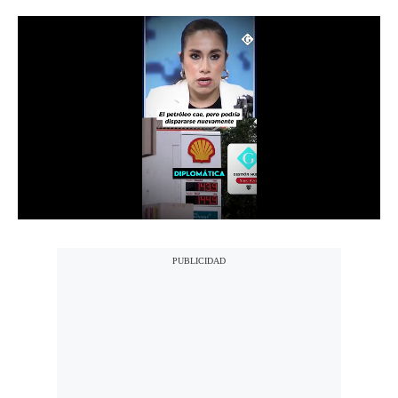
Notas Contratadas
Podcast
Gestión TV
Videos
Fotogalerías
gestion.pe
¿quiénes
Somos?
Términos
Y
Condiciones
Política
De
Privacidad