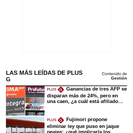
LAS MÁS LEÍDAS DE PLUS
Contenido de
G
Gestión
Ganancias de tres AFP se
PLUS
G
disparan más de 24%, pero en
una caen, ¿a cuál está afiliado
usted?
Fujimori propone
PLUS
G
eliminar ley que puso en jaque
peajes: ¿qué implicaría los