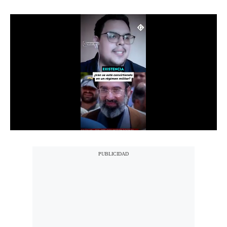
Notas Contratadas
Podcast
Gestión TV
Videos
Fotogalerías
gestion.pe
¿quiénes
Somos?
Términos
Y
Condiciones
Política
De
Privacidad