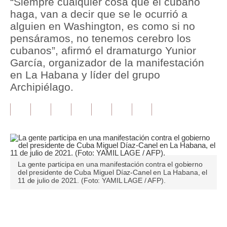
“Siempre cualquier cosa que el cubano
haga, van a decir que se le ocurrió a
Tu Dinero
alguien en Washington, es como si no
pensáramos, no tenemos cerebro los
Finanzas Personales
cubanos”, afirmó el dramaturgo Yunior
Inmobiliarias
García, organizador de la manifestación
en La Habana y líder del grupo
Plus G
Archipiélago.
Opinión
Editorial
Pregunta de hoy
Blogs
La gente participa en una manifestación contra el gobierno
del presidente de Cuba Miguel Díaz-Canel en La Habana, el
11 de julio de 2021. (Foto: YAMIL LAGE / AFP).
Tendencias
Lujo
Únete a nuestro canal
Viajes