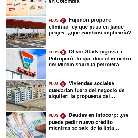
en Colombia
Fujimori propone
PLUS
G
eliminar ley que puso en jaque
peajes: ¿qué cambios implicaría?
Oliver Stark regresa a
PLUS
G
Petroperú: lo que dice el ministro
del Minem sobre la petrolera
Viviendas sociales
PLUS
G
quedarían fuera del negocio de
alquiler: la propuesta del
gobierno
Deudas en Infocorp: ¿se
PLUS
G
puede pedir nuevo crédito
mientras se sale de la lista
negra?