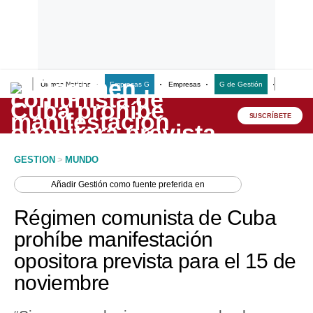
Últimas Noticias
Empresas G
Empresas
G de Gestión
Finanzas
Lo último
Peru Quiosco
SUSCRÍBETE
Portada
GESTION
>
MUNDO
Empresas
Añadir
Gestión
como fuente preferida en
Management & Empleo
Régimen comunista de Cuba
Economía
prohíbe manifestación
opositora prevista para el 15 de
Mercados
noviembre
Perú
Política