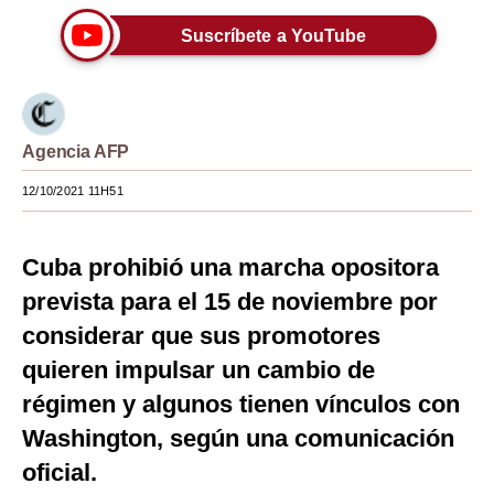
Moda
Suscríbete a YouTube
Estilos
Mundo
Agencia AFP
EEUU
12/10/2021 11H51
México
España
Cuba prohibió una marcha opositora
prevista para el 15 de noviembre por
Internacional
considerar que sus promotores
Tecnología
quieren impulsar un cambio de
Club del Suscriptor
régimen y algunos tienen vínculos con
Mix
Washington, según una comunicación
oficial.
G de Gestión